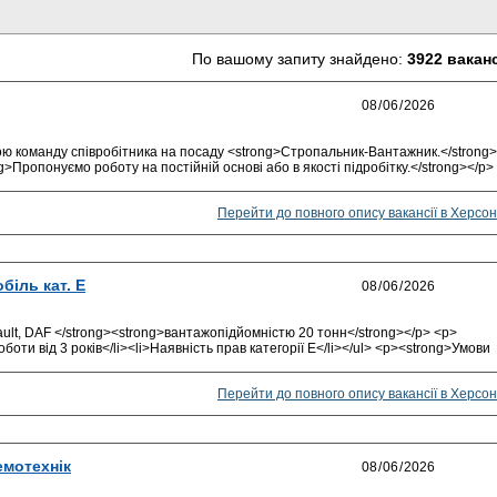
По вашому запиту знайдено:
3922 вакан
ю команду співробітника на посаду <strong>Стропальник-Вантажник.</strong>
g>Пропонуємо роботу на постійній основі або в якості підробітку.</strong></p>
Перейти до повного опису вакансії в Херсон
біль кат. Е
ult, DAF </strong><strong>вантажопідйомністю 20 тонн</strong></p> <p>
боти від 3 років</li><li>Наявність прав категорії Е</li></ul> <p><strong>Умови
Перейти до повного опису вакансії в Херсон
емотехнік