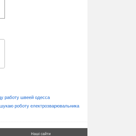
у работу швеей одесса
шукаю роботу електрозварювальника
Наші сайти