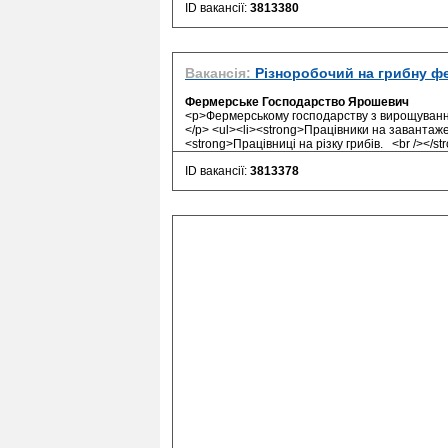
ID вакансії:
3813380
Вакансія:
Різноробочий на грибну ф
Фермерське Господарство Ярошевич
<p>Фермерському господарству з вирощування г
</p> <ul><li><strong>Працівники на завантажен
<strong>Працівниці на різку грибів. <br /></str
ID вакансії:
3813378