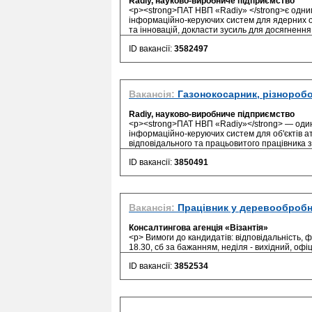
Radiy, науково-виробниче підприємство
<p><strong>ПАТ НВП «Radiy» </strong>є одним 
інформаційно-керуючих систем для ядерних об
та інновацій, докласти зусиль для досягнення 
ID вакансії:
3582497
Вакансія:
Газонокосарник, різнороб
Radiy, науково-виробниче підприємство
<p><strong>ПАТ НВП «Radiy»</strong> — один 
інформаційно-керуючих систем для об'єктів а
відповідального та працьовитого працівника з п
ID вакансії:
3850491
Вакансія:
Працівник у деревообробн
Консалтингова агенція «Візантія»
<p> Вимоги до кандидатів: відповідальність, 
18.30, сб за бажанням, неділя - вихідний, офіц
ID вакансії:
3852534