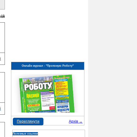
сій
і
Онлайн журнал - "Пропоную Роботу"
і
Переглянути
Архів →
Полезные ссылки