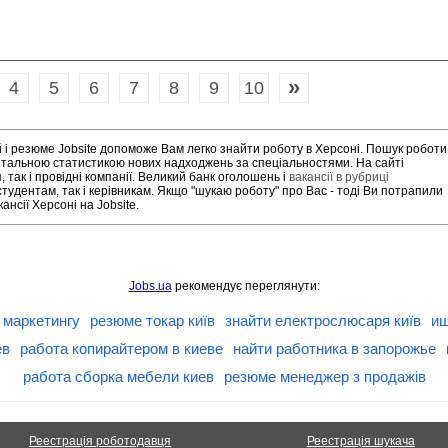
»
4
5
6
7
8
9
10
й і резюме Jobsite допоможе Вам легко знайти роботу в Херсоні. Пошук роботи
детальною статистикою нових надходжень за спеціальностями. На сайті
так і провідні компанії. Великий банк оголошень і
вакансії в рубриці
тудентам, так і керівникам. Якщо "шукаю роботу" про Вас - тоді Ви потрапили
нсії Херсоні на Jobsite.
Jobs.ua
рекомендує переглянути:
 маркетингу
резюме токар київ
знайти електрослюсаря київ
ищ
ев
работа копирайтером в киеве
найти работника в запорожье
работа сборка мебели киев
резюме менеджер з продажів
Реестрація роботодавця
Реестрація шукача