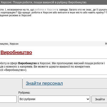
в Херсоні. Пошук роботи, пошук вакансій в рубриці Виробництво.
оти. І, незважаючи на те, що
робота в Херсоні
є завжди, багато хто не знає, де її шукат
корпораціях? Що краще: робота в Херсоні або виїхати в інше місто або навіть країну?
міщення резюме в Херсоні!
Н
бництво, Херсон
і
Виробництво
роботу в сфері
Виробництво
в Херсоні. Ми пропонуємо якісний пошук роботи і
ів з кожного з напрямів. Ви можете шукати вакансії по конкретних
сії «Виробництво»).
Знайти персонал
Рубрика: