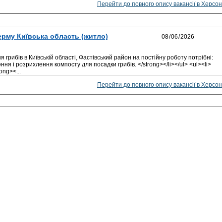
Перейти до повного опису вакансії в Херсон
ерму Київська область (житло)
рибів в Київській області, Фастівський район на постійну роботу потрібні:
ня і розрихлення компосту для посадки грибів. </strong></li></ul> <ul><li>
ong><...
Перейти до повного опису вакансії в Херсон