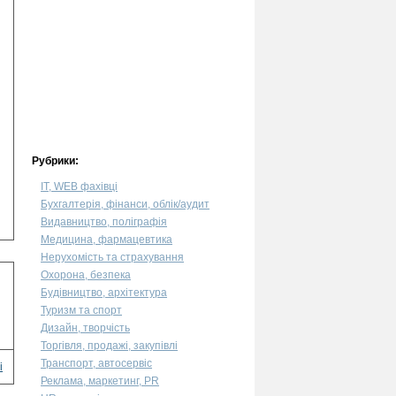
Рубрики:
IT, WEB фахівці
Бухгалтерія, фінанси, облік/аудит
Видавництво, поліграфія
Медицина, фармацевтика
Нерухомість та страхування
Охорона, безпека
Будівництво, архітектура
Туризм та спорт
Дизайн, творчість
Торгівля, продажі, закупівлі
Транспорт, автосервіс
і
Реклама, маркетинг, PR