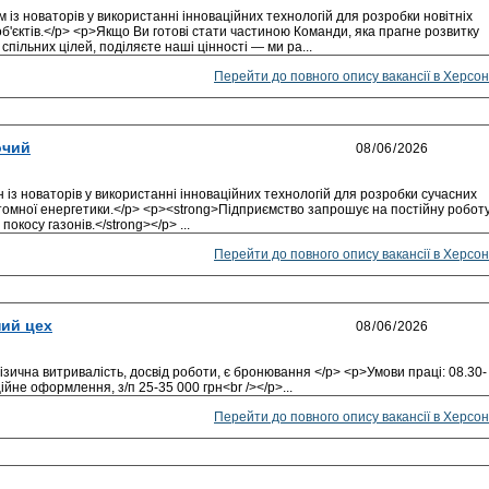
із новаторів у використанні інноваційних технологій для розробки новітніх
'єктів.</p> <p>Якщо Ви готові стати частиною Команди, яка прагне розвитку
спільних цілей, поділяєте наші цінності — ми ра...
Перейти до повного опису вакансії в Херсон
очий
із новаторів у використанні інноваційних технологій для розробки сучасних
томної енергетики.</p> <p><strong>Підприємство запрошує на постійну робот
окосу газонів.</strong></p> ...
Перейти до повного опису вакансії в Херсон
ий цех
фізична витривалість, досвід роботи, є бронювання </p> <p>Умови праці: 08.30-
ійне оформлення, з/п 25-35 000 грн<br /></p>...
Перейти до повного опису вакансії в Херсон