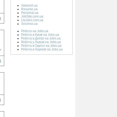
Vakansii.ua
Resume.ua
Personal.ua
JobSite.com.ua
і
UaJobs.com.ua
Srochno.ua
Робота на Jobs.ua
Робота в Києві на Jobs.ua
Робота в Дніпрі на Jobs.ua
Робота у Львові на Jobs.ua
Робота в Одессі на Jobs.ua
Робота в Харкові на Jobs.ua
у
і
і