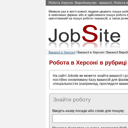
Робота Херсон: Виробництво - вакансії, Робота 
Мінімум раз в житті кожної людини цікавить пошук роб
в невеликих фірмах або ж здійснювати пошук роботи в 
орієнтований на пошук роботи і вакансій, а також роз
Вакансії в Херсоні
/ Вакансії в Херсоні / Вакансії Виро
Робота в Херсоні в рубриц
На сайті Jobsite ви можете знайти вакансії і 
постійно оновлювану базу вакансій для фахівц
спеціальностях (наприклад, проглядати вакан
Знайти роботу
Введіть назву посади або слово для пошуку: