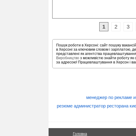
1
2
3
Пошук роботи в Херсоні: сайт пошуку вакансі
в Херсоні за ключовим словом і зарплатою, 
представлені як агентства працевлаштування, 
Виробництво
з можливістю знайти роботу як с
за адресою! Працевлаштування в Херсон і вака
менеджер по рекламе и
резюме администратор ресторана ки
Головна