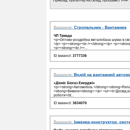
Приклад: бухгалтер на склад, програміст PHP
Вакансія:
Стропальник - Вантажник
ЧП Триада
<p>Оптово-роздрібна металобаза шукає в сво
</p> <p><strong><br /></strong></p> <p><stron
<p><strong><br /><...
ID вакансії:
3777336
Вакансія:
Водій на вантажний автомо
«Діоніс Біогаз Енерджі»
<p><strong>Автомобіль </strong><strong>Rena
<strong>Вимоги</strong>:</p> <ul><li>Досвід ро
роботи</st...
ID вакансії:
3834070
Вакансія:
Інженер-конструктор, сист