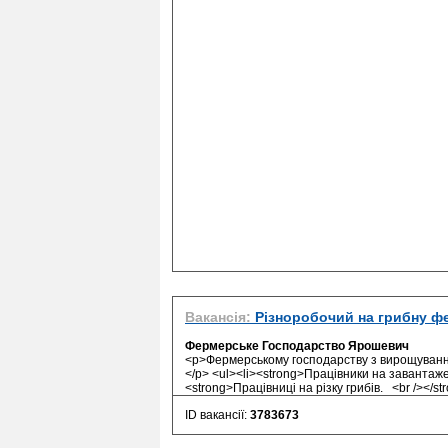
Вакансія:
Різноробочий на грибну ф
Фермерське Господарство Ярошевич
<p>Фермерському господарству з вирощування г
</p> <ul><li><strong>Працівники на завантажен
<strong>Працівниці на різку грибів. <br /></str
ID вакансії:
3783673