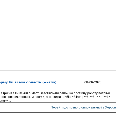
ерму Київська область (житло)
рибів в Київській області, Фастівський район на постійну роботу потрібні:
ня і розрихлення компосту для посадки грибів. </strong></li></ul> <ul><li>
ong><...
Перейти до повного опису вакансії в Херсон