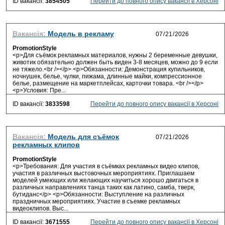
ID вакансії:
3854505
Перейти до повного опису вакансії в Херсоні
Вакансія:
Модель в рекламу
PromotionStyle
<p>Для съёмок рекламных материалов, нужны 2 беременные девушки,
животик обязательно должен быть виден 3-8 месяцев, можно до 9 если
не тяжело.<br /></p> <p>Обязанности: Демонстрация купильников,
ночнушек, белье, чулки, пижама, длинные майки, компрессионное
белье, размещение на маркетплейсах, карточки товара. <br /></p>
<p>Условия: Пре...
ID вакансії:
3833598
Перейти до повного опису вакансії в Херсоні
Вакансія:
Модель для съёмок
рекламных клипов
PromotionStyle
<p>Требования: Для участия в съёмках рекламных видео клипов,
участия в различных выстовочных мероприятиях. Приглашаем
моделей умеющих или желающих научиться хорошо двигаться в
различных направлениях танца таких как латино, самба, тверк,
бутиданс</p> <p>Обязанности: Выступление на различных
праздничных мероприятиях. Участие в съемке рекламных
видеоклипов. Выс...
ID вакансії:
3671555
Перейти до повного опису вакансії в Херсоні