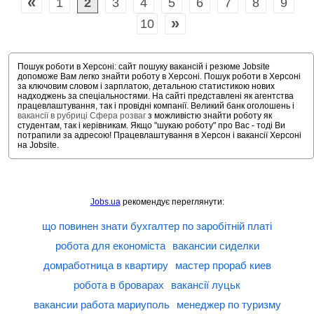
«
1
2
3
4
5
6
7
8
9
»
10
Пошук роботи в Херсоні: сайт пошуку вакансій і резюме Jobsite
допоможе Вам легко знайти роботу в Херсоні. Пошук роботи в Херсоні
за ключовим словом і зарплатою, детальною статистикою нових
надходжень за спеціальностями. На сайті представлені як агентства
працевлаштування, так і провідні компанії. Великий банк оголошень і
вакансії в рубриці Сфера розваг
з можливістю знайти роботу як
студентам, так і керівникам. Якщо "шукаю роботу" про Вас - тоді Ви
потрапили за адресою! Працевлаштування в Херсон і вакансії Херсоні
на Jobsite.
Jobs.ua
рекомендує переглянути:
що повинен знати бухгалтер по заробітній платі
робота для економіста
вакансии сиделки
домработница в квартиру
мастер прораб киев
робота в броварах
вакансії луцьк
вакансии работа мариуполь
менеджер по туризму