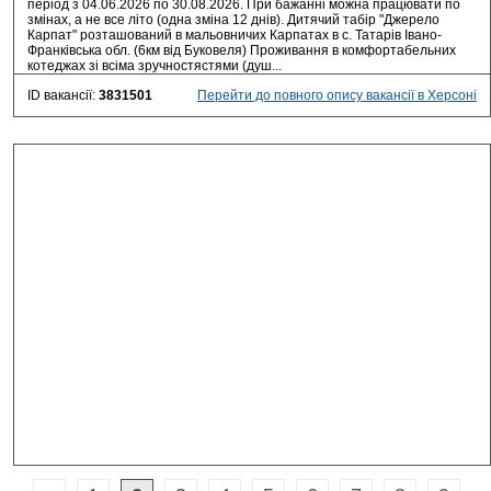
період з 04.06.2026 по 30.08.2026. При бажанні можна працювати по
змінах, а не все літо (одна зміна 12 днів). Дитячий табір "Джерело
Карпат" розташований в мальовничих Карпатах в с. Татарів Івано-
Франківська обл. (6км від Буковеля) Проживання в комфортабельних
котеджах зі всіма зручностястями (душ...
ID вакансії:
3831501
Перейти до повного опису вакансії в Херсоні