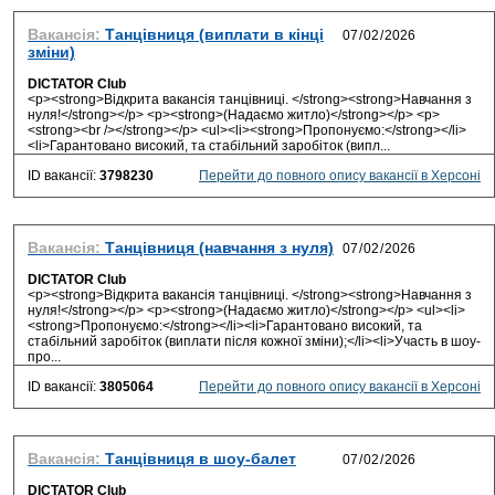
Вакансія:
Танцівниця (виплати в кінці
зміни)
DICTATOR Club
<p><strong>Відкрита вакансія танцівниці. </strong><strong>Навчання з
нуля!</strong></p> <p><strong>(Надаємо житло)</strong></p> <p>
<strong><br /></strong></p> <ul><li><strong>Пропонуємо:</strong></li>
<li>Гарантовано високий, та стабільний заробіток (випл...
ID вакансії:
3798230
Перейти до повного опису вакансії в Херсоні
Вакансія:
Танцівниця (навчання з нуля)
DICTATOR Club
<p><strong>Відкрита вакансія танцівниці. </strong><strong>Навчання з
нуля!</strong></p> <p><strong>(Надаємо житло)</strong></p> <ul><li>
<strong>Пропонуємо:</strong></li><li>Гарантовано високий, та
стабільний заробіток (виплати після кожної зміни);</li><li>Участь в шоу-
про...
ID вакансії:
3805064
Перейти до повного опису вакансії в Херсоні
Вакансія:
Танцівниця в шоу-балет
DICTATOR Club