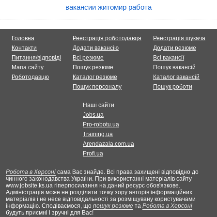
вакансии житомир работа
Головна
Реестрація роботодавця
Реестрація шукача
Контакти
Додати вакансію
Додати резюме
Питання/відповіді
Всі резюме
Всі вакансії
Мапа сайту
Пошук резюме
Пошук вакансій
Роботодавцю
Каталог резюме
Каталог вакансій
Пошук персоналу
Пошук роботи
Наші сайти
Jobs.ua
Pro-robotu.ua
Training.ua
Arendazala.com.ua
Profi.ua
Робота в Херсоні
сама Вас знайде. Всі права захищені відповідно до
чинного законодавства України. При використанні матеріалів сайту
www.jobsite.ks.ua гіперпосилання на даний ресурс обов'язкове.
Адміністрація може не розділяти точку зору авторів інформаційних
матеріалів і не несе відповідальності за розміщувану користувачами
інформацію. Сподіваємося, що
пошук резюме
та
Робота в Херсоні
будуть приємні і зручні для Вас!