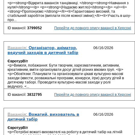
<p><strong>Відкрита вакансія танцівниці. </strong><strong>Навчання з
нуля!</strong></p> <p><strong>(Надаємо житло)</strong></p> <ul><li>
<strong>Пропонуємо:</strong></li><li>Гарантовано високий, та
стабільний заробіток (виплати після кожної зміни);</li><li>Участь в шоу-
про...
ID вакансії:
3799052
Перейти до повного опису вакансії в Херсоні
Вакансія:
Організатор, аніматор,
ведучий заходів в дитячий табір
ЄвротурВіт
<p>Вимоги, побажання: Бути творчим, харезматичним, активним,
креативним, вміти організувати досуг дітей різних вікових груп. </p>
<p>Обов'язки: Планувати та організовувати цікаві культурно-масові
заходи (квести, розважальні програми, конкурси, ігри) досугу дітей в
дитячому таборі. Проводити культурно-масові заходи у ролі
ведучого. <...
ID вакансії:
3832795
Перейти до повного опису вакансії в Херсоні
Вакансія:
Вожатий, вихователь в
дитячий табір
ЄвротурВіт
<p>Потрібні вожаті-вихователі на роботу в дитячий табір на літній