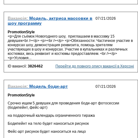
Вакансія:
Модель, актриса массовки в
шоу программу
PromotionStyle
<p>Для съёмок Новогоднего шоу, приглашаем в массовку 15
девушек<br /></p> <p><br /></p> <p>Обязанности: Частичное участие в
конкурсах шоу, демонстрация реквизита, помощь зрителям
участвующих в шоу и конкурсах. Участие в купальниках и различных
костюмах, весь реквизит и костюмы предоставляем. <br /></p>
<p>Условия...
ID вакансії:
3826462
Перейти до повного опису вакансії в Херсоні
Вакансія:
Модель боди-арт
PromotionStyle
Срочно ищем 5 девушек для проведения боди-арт фотосессии
(бодипейнт, фейс-арт)
на подарочный календарь ограниченного тиража
Бодипейнт на тело будет наноситься рисунок
Фейс-арт рисунок будет наноситься на лицо