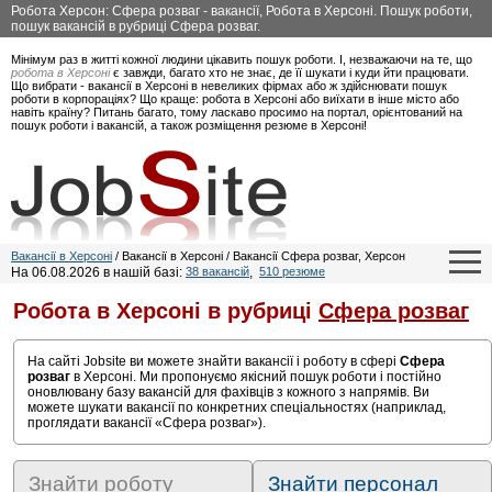
Робота Херсон: Сфера розваг - вакансії, Робота в Херсоні. Пошук роботи,
пошук вакансій в рубриці Сфера розваг.
Мінімум раз в житті кожної людини цікавить пошук роботи. І, незважаючи на те, що
робота в Херсоні
є завжди, багато хто не знає, де її шукати і куди йти працювати.
Що вибрати - вакансії в Херсоні в невеликих фірмах або ж здійснювати пошук
роботи в корпораціях? Що краще: робота в Херсоні або виїхати в інше місто або
навіть країну? Питань багато, тому ласкаво просимо на портал, орієнтований на
пошук роботи і вакансій, а також розміщення резюме в Херсоні!
Вакансії в Херсоні
/ Вакансії в Херсоні / Вакансії Сфера розваг, Херсон
На 06.08.2026 в нашій базі:
38 вакансій
,
510 резюме
Робота в Херсоні в рубриці
Сфера розваг
На сайті Jobsite ви можете знайти вакансії і роботу в сфері
Сфера
розваг
в Херсоні. Ми пропонуємо якісний пошук роботи і постійно
оновлювану базу вакансій для фахівців з кожного з напрямів. Ви
можете шукати вакансії по конкретних спеціальностях (наприклад,
проглядати вакансії «Сфера розваг»).
Знайти роботу
Знайти персонал