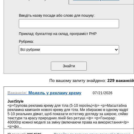
Введіть назву посади або слово для пошуку:
Приклад: бухгалтер на склад, програміст PHP
Рубрика:
По вашому запиту знайдено:
229 вакансій
Вакансія:
Модель у рекламу крему
JustStyle
<p>Групова реклама крему для тіла (5-10 героїнь)</p> <p>Масштабна
рекламна кампанія нового крему для тіла. Ми збираємо в одному кадрі
5-10 реальних дівчат, щоб показати естетику догляду за шкірою, сяйво
текстури та красу природних ліній без ретуші.</p> <p>Гонорар:
40000гр кожної моделі за зміну (включаючи права на використання</p>
<p>фо...