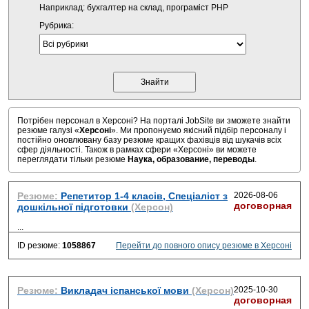
Наприклад: бухгалтер на склад, програміст PHP
Рубрика:
Потрібен персонал в Херсоні? На порталі JobSite ви зможете знайти
резюме галузі «
Херсоні
». Ми пропонуємо якісний підбір персоналу і
постійно оновлювану базу резюме кращих фахівців від шукачів всіх
сфер діяльності. Також в рамках сфери «Херсоні» ви можете
переглядати тільки резюме
Наука, образование, переводы
.
Резюме:
Репетитор 1-4 класів, Спеціаліст з
2026-08-06
договорная
дошкільної підготовки
(Херсон)
...
ID резюме:
1058867
Перейти до повного опису резюме в Херсоні
Резюме:
Викладач іспанської мови
(Херсон)
2025-10-30
договорная