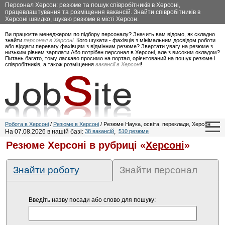
Персонал Херсон: резюме та пошук співробітників в Херсоні,
працевлаштування та розміщення вакансій. Знайти співробітників в
Херсоні швидко, шукаю резюме в місті Херсон.
Ви працюєте менеджером по підбору персоналу? Значить вам відомо, як складно
знайти
персонал в Херсоні
. Кого шукати - фахівців з мінімальним досвідом роботи
або віддати перевагу фахівцям з відмінним резюме? Звертати увагу на резюме з
низьким рівнем зарплати Або потрібен персонал в Херсоні, але з високим окладом?
Питань багато, тому ласкаво просимо на портал, орієнтований на пошук резюме і
співробітників, а також розміщення
вакансії в Херсоні
!
Робота в Херсоні
/
Резюме в Херсоні
/ Резюме Наука, освіта, переклади, Херсон
На 07.08.2026 в нашій базі:
38 вакансій
,
510 резюме
Резюме Херсоні в рубриці «
Херсоні
»
Знайти роботу
Знайти персонал
Введіть назву посади або слово для пошуку: