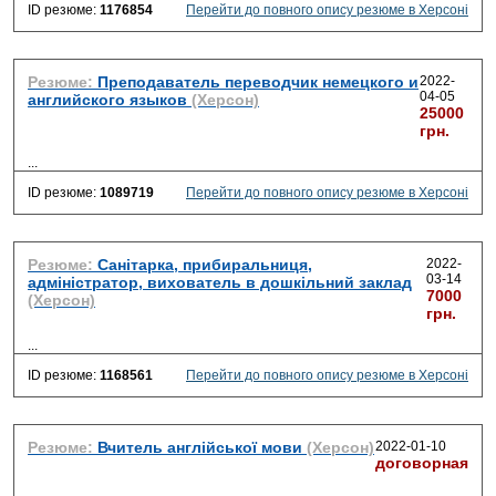
ID резюме:
1176854
Перейти до повного опису резюме в Херсоні
Резюме:
Преподаватель переводчик немецкого и
2022-
04-05
английского языков
(Херсон)
25000
грн.
...
ID резюме:
1089719
Перейти до повного опису резюме в Херсоні
Резюме:
Санітарка, прибиральниця,
2022-
03-14
адміністратор, вихователь в дошкільний заклад
7000
(Херсон)
грн.
...
ID резюме:
1168561
Перейти до повного опису резюме в Херсоні
Резюме:
Вчитель англійської мови
(Херсон)
2022-01-10
договорная
...