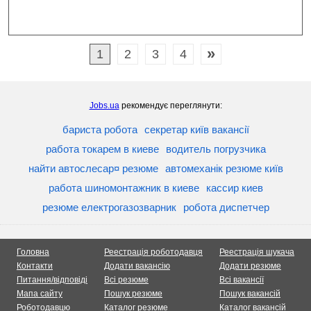
»
1
2
3
4
Jobs.ua
рекомендує переглянути:
бариста робота
секретар київ вакансії
работа токарем в киеве
водитель погрузчика
найти автослесар¤ резюме
автомеханік резюме київ
работа шиномонтажник в киеве
кассир киев
резюме електрогазозварник
робота диспетчер
Головна
Реестрація роботодавця
Реестрація шукача
Контакти
Додати вакансію
Додати резюме
Питання/відповіді
Всі резюме
Всі вакансії
Мапа сайту
Пошук резюме
Пошук вакансій
Роботодавцю
Каталог резюме
Каталог вакансій