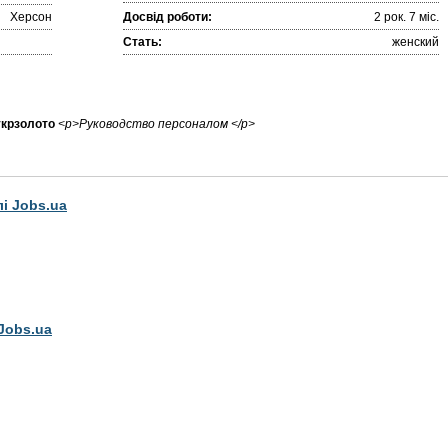
Херсон
Досвід роботи:
2 рок. 7 міc.
Стать:
женский
 укрзолото
<p>Руководство персоналом </p>
лі Jobs.ua
Jobs.ua