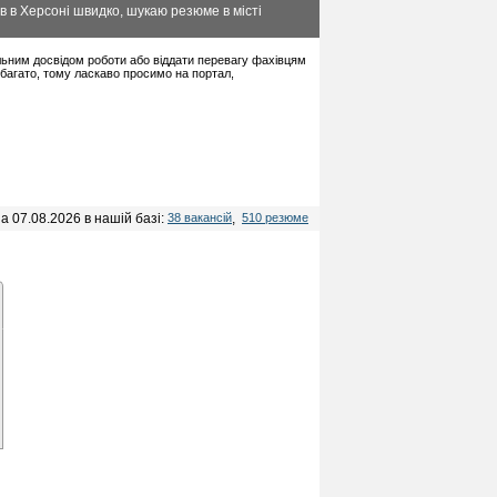
в в Херсоні швидко, шукаю резюме в місті
мальним досвідом роботи або віддати перевагу фахівцям
багато, тому ласкаво просимо на портал,
а 07.08.2026 в нашій базі:
38 вакансій
,
510 резюме