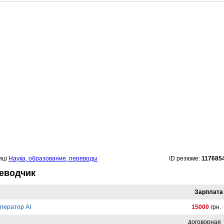
иці
Наука, образование, переводы
ID резюме:
117685
реводчик
Зарплата
ператор AI
15000
грн.
договорная