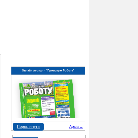
Онлайн журнал - "Пропоную Роботу"
Переглянути
Архів →