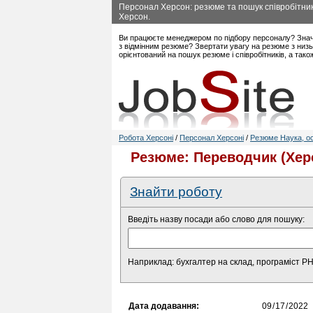
Персонал Херсон: резюме та пошук співробітникі
Херсон.
Ви працюєте менеджером по підбору персоналу? Знач
з відмінним резюме? Звертати увагу на резюме з низь
орієнтований на пошук резюме і співробітників, а так
Робота Херсоні
/
Персонал Херсоні
/
Резюме Наука, ос
Резюме: Переводчик (Хер
Знайти роботу
Введіть назву посади або слово для пошуку:
Наприклад: бухгалтер на склад, програміст P
Дата додавання: