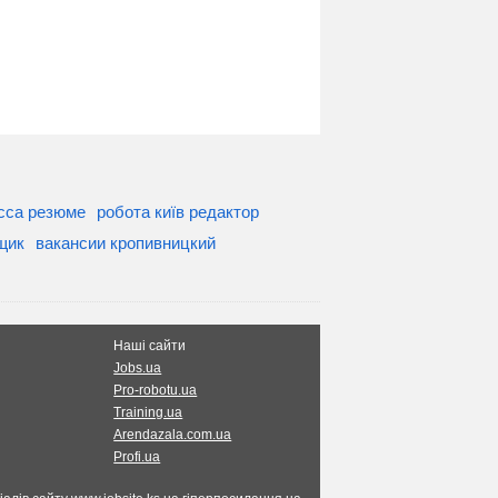
есса резюме
робота київ редактор
щик
вакансии кропивницкий
Наші сайти
Jobs.ua
Pro-robotu.ua
Training.ua
Arendazala.com.ua
Profi.ua