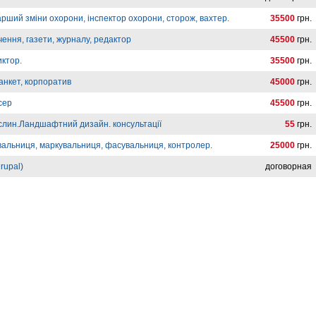
арший зміни охорони, інспектор охорони, сторож, вахтер.
35500
грн.
ення, газети, журналу, редактор
45500
грн.
иктор.
35500
грн.
анкет, корпоратив
45000
грн.
сер
45500
грн.
слин.Ландшафтний дизайн. консультації
55
грн.
вальниця, маркувальниця, фасувальниця, контролер.
25000
грн.
rupal)
договорная