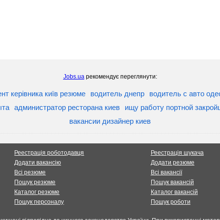
Jobs.ua
рекомендує переглянути:
нт керівника київ резюме
водитель днепр
водитель с авто од
ыта
администратор ресторана киев
ищу работу портной закрой
вакансии дизайнер киев
Реестрація роботодавця
Реестрація шукача
Додати вакансію
Додати резюме
Всі резюме
Всі вакансії
Пошук резюме
Пошук вакансій
Каталог резюме
Каталог вакансій
Пошук персоналу
Пошук роботи