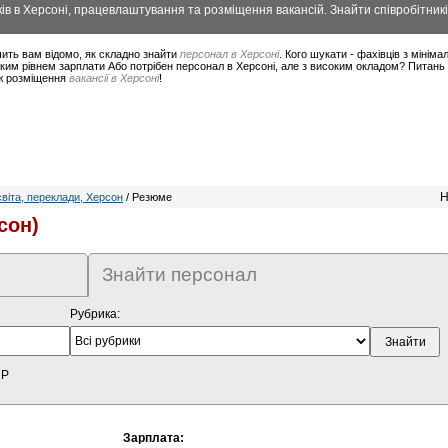
в в Херсоні, працевлаштування та розміщення вакансій. Знайти співробітникі
ить вам відомо, як складно знайти
персонал в Херсоні
. Кого шукати - фахівців з міні
ким рівнем зарплати Або потрібен персонал в Херсоні, але з високим окладом? Питань 
ож розміщення
вакансії в Херсоні
!
Н
віта, переклади, Херсон
/ Резюме
сон)
Знайти персонал
Рубрика:
HP
Зарплата: