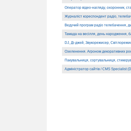
Оператор відео-нагляду, охоронник, ст
Журналіст кореспондент радіо, телебач
Ведучий програм радіо телебачення, д
Тамада на весілля, день народження, б
DJ, Ді-джей, Звукорежисер, Світлорежи
Озеленення. Агроном декоративних ро
Пакувальниця, сортувальниця, стикеру
Адміністратор сайтів / CMS Specialist (D