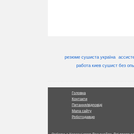
резюме сушиста україна
ассисте
работа киев сушист без оп
Головна
Контакти
Питання/відповіді
Мапа сайту
Роботодавцю