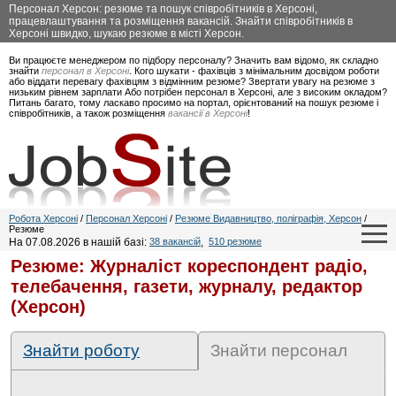
Персонал Херсон: резюме та пошук співробітників в Херсоні,
працевлаштування та розміщення вакансій. Знайти співробітників в
Херсоні швидко, шукаю резюме в місті Херсон.
Ви працюєте менеджером по підбору персоналу? Значить вам відомо, як складно
знайти
персонал в Херсоні
. Кого шукати - фахівців з мінімальним досвідом роботи
або віддати перевагу фахівцям з відмінним резюме? Звертати увагу на резюме з
низьким рівнем зарплати Або потрібен персонал в Херсоні, але з високим окладом?
Питань багато, тому ласкаво просимо на портал, орієнтований на пошук резюме і
співробітників, а також розміщення
вакансії в Херсоні
!
Робота Херсоні
/
Персонал Херсоні
/
Резюме Видавництво, поліграфія, Херсон
/
Резюме
На 07.08.2026 в нашій базі:
38 вакансій
,
510 резюме
Резюме: Журналіст кореспондент радіо,
телебачення, газети, журналу, редактор
(Херсон)
Знайти роботу
Знайти персонал