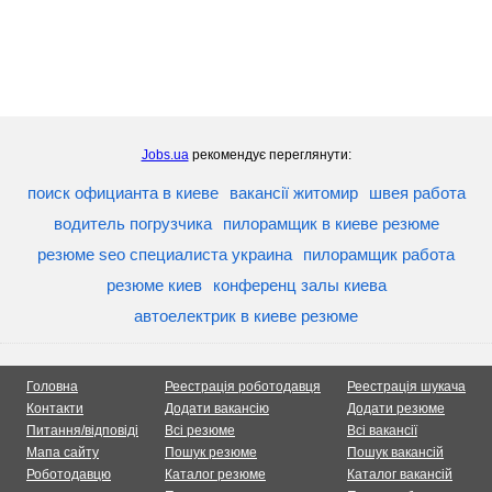
Jobs.ua
рекомендує переглянути:
поиск официанта в киеве
вакансії житомир
швея работа
водитель погрузчика
пилорамщик в киеве резюме
резюме seo специалиста украина
пилорамщик работа
резюме киев
конференц залы киева
автоелектрик в киеве резюме
Головна
Реестрація роботодавця
Реестрація шукача
Контакти
Додати вакансію
Додати резюме
Питання/відповіді
Всі резюме
Всі вакансії
Мапа сайту
Пошук резюме
Пошук вакансій
Роботодавцю
Каталог резюме
Каталог вакансій