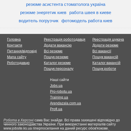
резюме асистента стоматолога україна
резюме энергетик киев
работа швея в киеве
водитель погрузчик
фотомодель работа киев
Головна
Реестрація роботодавця
Реестрація шукача
Контакти
Додати вакансію
Додати резюме
Питання/відповіді
Всі резюме
Всі вакансії
Мапа сайту
Пошук резюме
Пошук вакансій
Роботодавцю
Каталог резюме
Каталог вакансій
Пошук персоналу
Пошук роботи
Наші сайти
Jobs.ua
Pro-robotu.ua
Training.ua
Arendazala.com.ua
Profi.ua
Робота в Херсоні
сама Вас знайде. Всі права захищені відповідно до
чинного законодавства України. При використанні матеріалів сайту
www.jobsite.ks.ua гіперпосилання на даний ресурс обов'язкове.