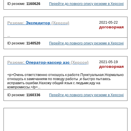
ID резюме:
1160626
Перейти до повного опису резюме в Херсоні
Резюме:
Экспедитор
(Херсон)
2021-05-22
договорная
...
ID резюме:
1140520
Перейти до повного опису резюме в Херсоні
Резюме:
Оператор-кассир азс
(Херсон)
2021-05-19
договорная
<p>Очень ответственно отношусь к работе.Пунктуальная.Нормально
отношусь к замечаниям по поводу работы ,и быстро пытаюсь
исправить ошибки.Нахожу общий язык с людьми,иду на
компромиссы.</p>
...
ID резюме:
1160336
Перейти до повного опису резюме в Херсоні