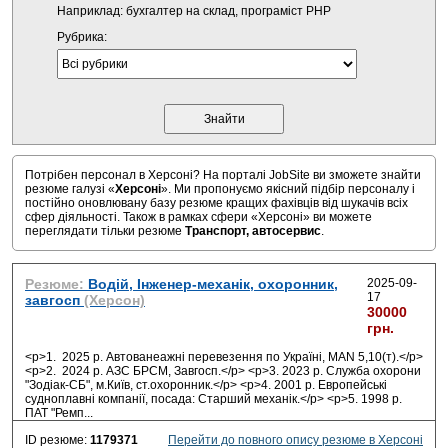
Наприклад: бухгалтер на склад, програміст PHP
Рубрика:
Потрібен персонал в Херсоні? На порталі JobSite ви зможете знайти
резюме галузі «
Херсоні
». Ми пропонуємо якісний підбір персоналу і
постійно оновлювану базу резюме кращих фахівців від шукачів всіх
сфер діяльності. Також в рамках сфери «Херсоні» ви можете
переглядати тільки резюме
Транспорт, автосервис
.
Резюме:
Водій, Інженер-механік, охоронник,
2025-09-
17
завгосп
(Херсон)
30000
грн.
<p>1. 2025 р. Автованеажні перевезення по Україні, MAN 5,10(т).</p>
<p>2. 2024 р. АЗС БРСМ, Завгосп.</p> <p>3. 2023 р. Служба охорони
"Зодіак-СБ", м.Київ, ст.охоронник.</p> <p>4. 2001 р. Европейські
судноплавні компанії, посада: Старший механік.</p> <p>5. 1998 р.
ПАТ "Ремп
...
ID резюме:
1179371
Перейти до повного опису резюме в Херсоні