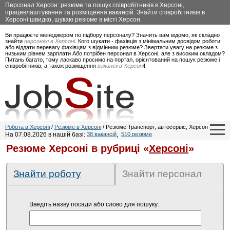
Персонал Херсон: резюме та пошук співробітників в Херсоні,
працевлаштування та розміщення вакансій. Знайти співробітників в
Херсоні швидко, шукаю резюме в місті Херсон.
Ви працюєте менеджером по підбору персоналу? Значить вам відомо, як складно
знайти
персонал в Херсоні
. Кого шукати - фахівців з мінімальним досвідом роботи
або віддати перевагу фахівцям з відмінним резюме? Звертати увагу на резюме з
низьким рівнем зарплати Або потрібен персонал в Херсоні, але з високим окладом?
Питань багато, тому ласкаво просимо на портал, орієнтований на пошук резюме і
співробітників, а також розміщення
вакансії в Херсоні
!
Робота в Херсоні
/
Резюме в Херсоні
/ Резюме Транспорт, автосервіс, Херсон
На 07.08.2026 в нашій базі:
38 вакансій
,
510 резюме
Резюме Херсоні в рубриці «
Херсоні
»
Знайти роботу
Знайти персонал
Введіть назву посади або слово для пошуку: