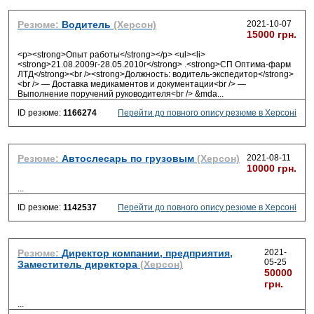
Резюме:
Водитель
(Херсон)
2021-10-07
15000 грн.
<p><strong>Опыт работы</strong></p> <ul><li>
<strong>21.08.2009г-28.05.2010г</strong> .<strong>СП Оптима-фарм
ЛТД</strong><br /><strong>Должность: водитель-экспедитор</strong>
<br /> — Доставка медикаментов и документации<br /> —
Выполнение поручений руководителя<br /> &mda
...
ID резюме:
1166274
Перейти до повного опису резюме в Херсоні
Резюме:
Автослесарь по грузовым
(Херсон)
2021-08-11
10000 грн.
...
ID резюме:
1142537
Перейти до повного опису резюме в Херсоні
Резюме:
Директор компании, предприятия,
2021-
05-25
Заместитель директора
(Херсон)
50000
грн.
...