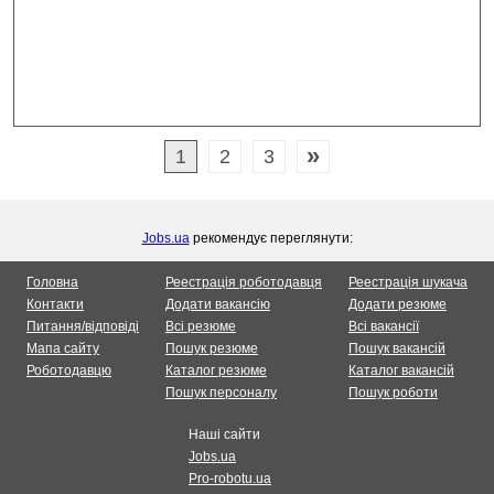
»
1
2
3
Jobs.ua
рекомендує переглянути:
Головна
Реестрація роботодавця
Реестрація шукача
Контакти
Додати вакансію
Додати резюме
Питання/відповіді
Всі резюме
Всі вакансії
Мапа сайту
Пошук резюме
Пошук вакансій
Роботодавцю
Каталог резюме
Каталог вакансій
Пошук персоналу
Пошук роботи
Наші сайти
Jobs.ua
Pro-robotu.ua