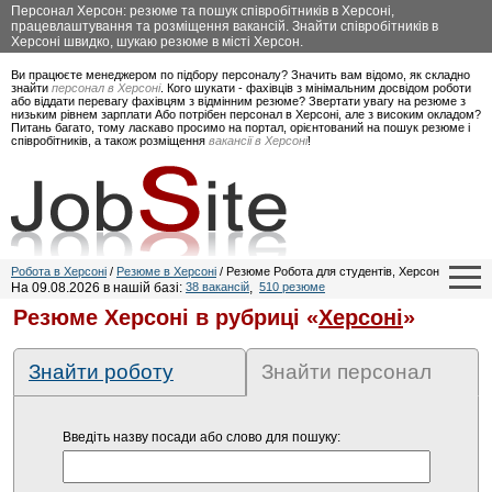
Персонал Херсон: резюме та пошук співробітників в Херсоні,
працевлаштування та розміщення вакансій. Знайти співробітників в
Херсоні швидко, шукаю резюме в місті Херсон.
Ви працюєте менеджером по підбору персоналу? Значить вам відомо, як складно
знайти
персонал в Херсоні
. Кого шукати - фахівців з мінімальним досвідом роботи
або віддати перевагу фахівцям з відмінним резюме? Звертати увагу на резюме з
низьким рівнем зарплати Або потрібен персонал в Херсоні, але з високим окладом?
Питань багато, тому ласкаво просимо на портал, орієнтований на пошук резюме і
співробітників, а також розміщення
вакансії в Херсоні
!
Робота в Херсоні
/
Резюме в Херсоні
/ Резюме Робота для студентів, Херсон
На 09.08.2026 в нашій базі:
38 вакансій
,
510 резюме
Резюме Херсоні в рубриці «
Херсоні
»
Знайти роботу
Знайти персонал
Введіть назву посади або слово для пошуку: