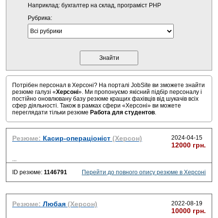
Наприклад: бухгалтер на склад, програміст PHP
Рубрика:
Потрібен персонал в Херсоні? На порталі JobSite ви зможете знайти
резюме галузі «
Херсоні
». Ми пропонуємо якісний підбір персоналу і
постійно оновлювану базу резюме кращих фахівців від шукачів всіх
сфер діяльності. Також в рамках сфери «Херсоні» ви можете
переглядати тільки резюме
Работа для студентов
.
Резюме:
Касир-операціоніст
(Херсон)
2024-04-15
12000 грн.
...
ID резюме:
1146791
Перейти до повного опису резюме в Херсоні
Резюме:
Любая
(Херсон)
2022-08-19
10000 грн.