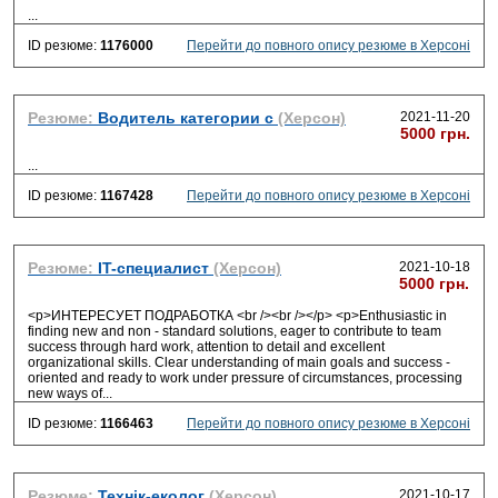
...
ID резюме:
1176000
Перейти до повного опису резюме в Херсоні
Резюме:
Водитель категории с
(Херсон)
2021-11-20
5000 грн.
...
ID резюме:
1167428
Перейти до повного опису резюме в Херсоні
Резюме:
IT-специалист
(Херсон)
2021-10-18
5000 грн.
<p>ИНТЕРЕСУЕТ ПОДРАБОТКА <br /><br /></p> <p>Enthusiastic in
finding new and non - standard solutions, eager to contribute to team
success through hard work, attention to detail and excellent
organizational skills. Clear understanding of main goals and success -
oriented and ready to work under pressure of circumstances, processing
new ways of
...
ID резюме:
1166463
Перейти до повного опису резюме в Херсоні
Резюме:
Технік-еколог
(Херсон)
2021-10-17