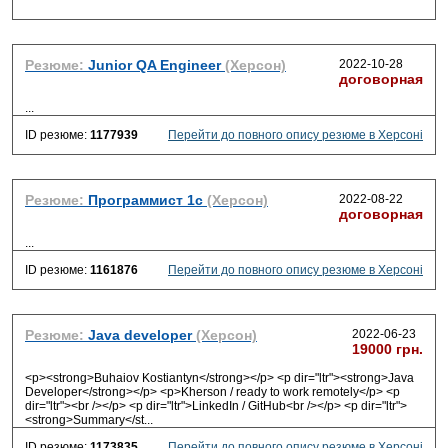
Резюме:
Junior QA Engineer
(Херсон)
2022-10-28
договорная
...
ID резюме:
1177939
Перейти до повного опису резюме в Херсоні
Резюме:
Программист 1с
(Херсон)
2022-08-22
договорная
...
ID резюме:
1161876
Перейти до повного опису резюме в Херсоні
Резюме:
Java developer
(Херсон)
2022-06-23
19000 грн.
<p><strong>Buhaiov Kostiantyn</strong></p> <p dir="ltr"><strong>Java
Developer</strong></p> <p>Kherson / ready to work remotely</p> <p
dir="ltr"><br /></p> <p dir="ltr">LinkedIn / GitHub<br /></p> <p dir="ltr">
<strong>Summary</st
...
ID резюме:
1173835
Перейти до повного опису резюме в Херсоні