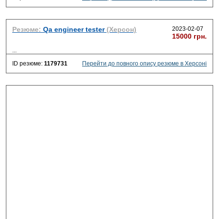
Резюме:
Qa engineer tester
(Херсон)
2023-02-07
15000 грн.
...
ID резюме:
1179731
Перейти до повного опису резюме в Херсоні