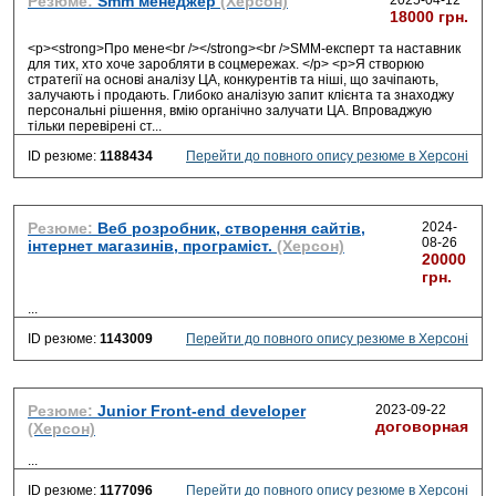
Резюме:
Smm менеджер
(Херсон)
2025-04-12
18000 грн.
<p><strong>Про мене<br /></strong><br />SMM-експерт та наставник
для тих, хто хоче заробляти в соцмережах. </p> <p>Я створюю
стратегії на основі аналізу ЦА, конкурентів та ніші, що зачіпають,
залучають і продають. Глибоко аналізую запит клієнта та знаходжу
персональні рішення, вмію органічно залучати ЦА. Впроваджую
тільки перевірені ст
...
ID резюме:
1188434
Перейти до повного опису резюме в Херсоні
Резюме:
Веб розробник, створення сайтів,
2024-
08-26
інтернет магазинів, програміст.
(Херсон)
20000
грн.
...
ID резюме:
1143009
Перейти до повного опису резюме в Херсоні
Резюме:
Junior Front-end developer
2023-09-22
договорная
(Херсон)
...
ID резюме:
1177096
Перейти до повного опису резюме в Херсоні