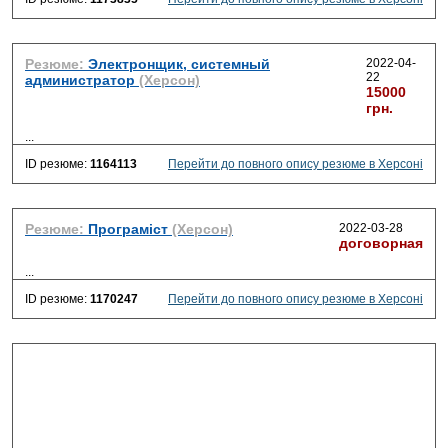
Резюме:
Электронщик, системный
2022-04-
22
администратор
(Херсон)
15000
грн.
...
ID резюме:
1164113
Перейти до повного опису резюме в Херсоні
Резюме:
Програміст
(Херсон)
2022-03-28
договорная
...
ID резюме:
1170247
Перейти до повного опису резюме в Херсоні