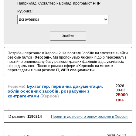
Наприклад: бухгалтер на склад, програміст PHP
Рубрика:
Потрібен персонал в Херсоні? На порталі JobSite ви зможете знайти
резюме галузі «
Херсоні
». Ми пропонуємо якісний підбір персоналу і
постійно оновлювану базу резюме кращих фахівців від шукачів всіх
сфер діяльності. Також в рамках сфери «Херсоні» ви можете
переглядати тільки резюме
IT, WEB специалисты
.
Резюме:
Бухгалтер, первинна документація,
2026-
08-03
облік основних засобів, розрахунки з
25000
контрагентами
(Херсон)
грн.
...
ID резюме:
1190214
Перейти до повного опису резюме в Херсоні