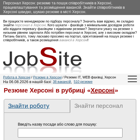
Персонал Херсон: резюме та пошук співробітників в Херсоні,
працевлаштування та розміщення вакансій. Знайти співробітників в
Херсоні швидко, шукаю резюме в місті Херсон.
Ви працюєте менеджером по підбору персоналу? Значить вам відомо, як складно
знайти
персонал в Херсоні
. Кого шукати - фахівців з мінімальним досвідом роботи
або віддати перевагу фахівцям з відмінним резюме? Звертати увагу на резюме з
низьким рівнем зарплати Або потрібен персонал в Херсоні, але з високим окладом?
Питань багато, тому ласкаво просимо на портал, орієнтований на пошук резюме і
співробітників, а також розміщення
вакансії в Херсоні
!
Робота в Херсоні
/
Резюме в Херсоні
/ Резюме IT, WEB фахівці, Херсон
На 06.08.2026 в нашій базі:
38 вакансій
,
510 резюме
Резюме Херсоні в рубриці «
Херсоні
»
Знайти роботу
Знайти персонал
Введіть назву посади або слово для пошуку: