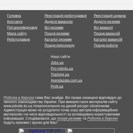
Головна
Реестрація роботодавця
Реестрація шукача
Контакти
Додати вакансію
Додати резюме
Питання/відповіді
Всі резюме
Всі вакансії
Мапа сайту
Пошук резюме
Пошук вакансій
Роботодавцю
Каталог резюме
Каталог вакансій
Пошук персоналу
Пошук роботи
Наші сайти
Jobs.ua
Pro-robotu.ua
Training.ua
Arendazala.com.ua
Profi.ua
Робота в Херсоні
сама Вас знайде. Всі права захищені відповідно до
чинного законодавства України. При використанні матеріалів сайту
www.jobsite.ks.ua гіперпосилання на даний ресурс обов'язкове.
Адміністрація може не розділяти точку зору авторів інформаційних
матеріалів і не несе відповідальності за розміщувану користувачами
інформацію. Сподіваємося, що
пошук резюме
та
Робота в Херсоні
будуть приємні і зручні для Вас!