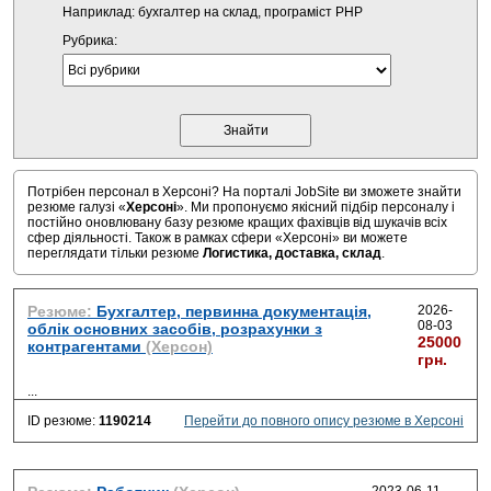
Наприклад: бухгалтер на склад, програміст PHP
Рубрика:
Потрібен персонал в Херсоні? На порталі JobSite ви зможете знайти
резюме галузі «
Херсоні
». Ми пропонуємо якісний підбір персоналу і
постійно оновлювану базу резюме кращих фахівців від шукачів всіх
сфер діяльності. Також в рамках сфери «Херсоні» ви можете
переглядати тільки резюме
Логистика, доставка, склад
.
Резюме:
Бухгалтер, первинна документація,
2026-
08-03
облік основних засобів, розрахунки з
25000
контрагентами
(Херсон)
грн.
...
ID резюме:
1190214
Перейти до повного опису резюме в Херсоні