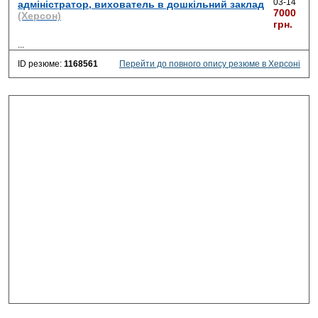
03-14
адміністратор, вихователь в дошкільний заклад
7000
(Херсон)
грн.
...
ID резюме:
1168561
Перейти до повного опису резюме в Херсоні