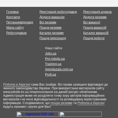
Головна
Реестрація роботодавця
Реестрація шукача
Контакти
Додати вакансію
Додати резюме
Питання/відповіді
Всі резюме
Всі вакансії
Мапа сайту
Пошук резюме
Пошук вакансій
Роботодавцю
Каталог резюме
Каталог вакансій
Пошук персоналу
Пошук роботи
Наші сайти
Jobs.ua
Pro-robotu.ua
Training.ua
Arendazala.com.ua
Profi.ua
Робота в Херсоні
сама Вас знайде. Всі права захищені відповідно до
чинного законодавства України. При використанні матеріалів сайту
www.jobsite.ks.ua гіперпосилання на даний ресурс обов'язкове.
Адміністрація може не розділяти точку зору авторів інформаційних
матеріалів і не несе відповідальності за розміщувану користувачами
інформацію. Сподіваємося, що
пошук резюме
та
Робота в Херсоні
будуть приємні і зручні для Вас!