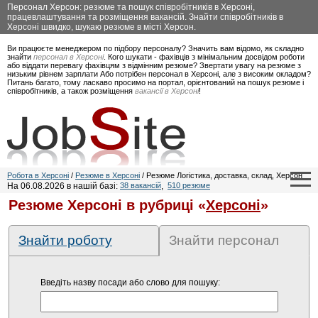
Персонал Херсон: резюме та пошук співробітників в Херсоні,
працевлаштування та розміщення вакансій. Знайти співробітників в
Херсоні швидко, шукаю резюме в місті Херсон.
Ви працюєте менеджером по підбору персоналу? Значить вам відомо, як складно
знайти
персонал в Херсоні
. Кого шукати - фахівців з мінімальним досвідом роботи
або віддати перевагу фахівцям з відмінним резюме? Звертати увагу на резюме з
низьким рівнем зарплати Або потрібен персонал в Херсоні, але з високим окладом?
Питань багато, тому ласкаво просимо на портал, орієнтований на пошук резюме і
співробітників, а також розміщення
вакансії в Херсоні
!
Робота в Херсоні
/
Резюме в Херсоні
/ Резюме Логістика, доставка, склад, Херсон
На 06.08.2026 в нашій базі:
38 вакансій
,
510 резюме
Резюме Херсоні в рубриці «
Херсоні
»
Знайти роботу
Знайти персонал
Введіть назву посади або слово для пошуку: