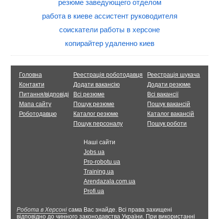
резюме заведующего отделом
работа в киеве ассистент руководителя
соискатели работы в херсоне
копирайтер удаленно киев
Головна
Реестрація роботодавця
Реестрація шукача
Контакти
Додати вакансію
Додати резюме
Питання/відповіді
Всі резюме
Всі вакансії
Мапа сайту
Пошук резюме
Пошук вакансій
Роботодавцю
Каталог резюме
Каталог вакансій
Пошук персоналу
Пошук роботи
Наші сайти
Jobs.ua
Pro-robotu.ua
Training.ua
Arendazala.com.ua
Profi.ua
Робота в Херсоні
сама Вас знайде. Всі права захищені
відповідно до чинного законодавства України. При використанні