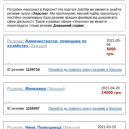
Потрібен персонал в Херсоні? На порталі JobSite ви зможете знайти
резюме галузі «
Херсоні
». Ми пропонуємо якісний підбір персоналу і
постійно оновлювану базу резюме кращих фахівців від шукачів всіх
сфер діяльності. Також в рамках сфери «Херсоні» ви можете
переглядати тільки резюме
Домашний сервис
.
Резюме:
Администратор, помощник по
2021-05-
06
хозяйству
(Херсон)
5000
грн.
...
ID резюме:
1159734
Перейти до повного опису резюме в Херсоні
Резюме:
Менеджер
(Херсон)
2021-04-20
14000 грн.
...
ID резюме:
1155097
Перейти до повного опису резюме в Херсоні
Резюме:
Няня, Помощница
(Херсон)
2021-03-10