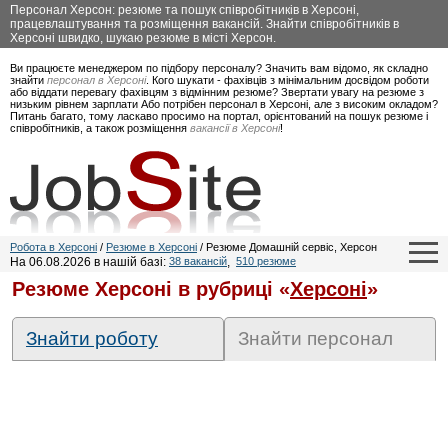
Персонал Херсон: резюме та пошук співробітників в Херсоні,
працевлаштування та розміщення вакансій. Знайти співробітників в
Херсоні швидко, шукаю резюме в місті Херсон.
Ви працюєте менеджером по підбору персоналу? Значить вам відомо, як складно
знайти
персонал в Херсоні
. Кого шукати - фахівців з мінімальним досвідом роботи
або віддати перевагу фахівцям з відмінним резюме? Звертати увагу на резюме з
низьким рівнем зарплати Або потрібен персонал в Херсоні, але з високим окладом?
Питань багато, тому ласкаво просимо на портал, орієнтований на пошук резюме і
співробітників, а також розміщення
вакансії в Херсоні
!
Робота в Херсоні
/
Резюме в Херсоні
/ Резюме Домашній сервіс, Херсон
На 06.08.2026 в нашій базі:
38 вакансій
,
510 резюме
Резюме Херсоні в рубриці «
Херсоні
»
Знайти роботу
Знайти персонал