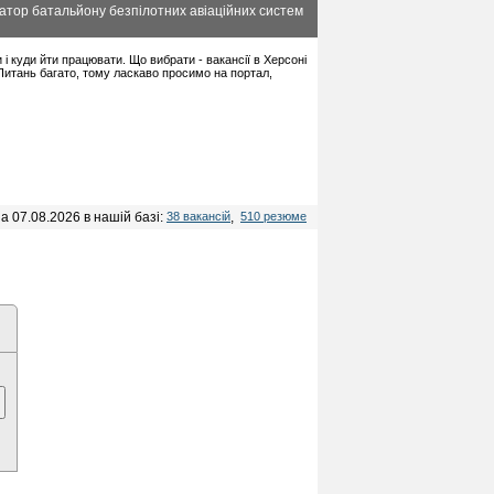
атор батальйону безпілотних авіаційних систем
и і куди йти працювати. Що вибрати - вакансії в Херсоні
 Питань багато, тому ласкаво просимо на портал,
а 07.08.2026 в нашій базі:
38 вакансій
,
510 резюме
м