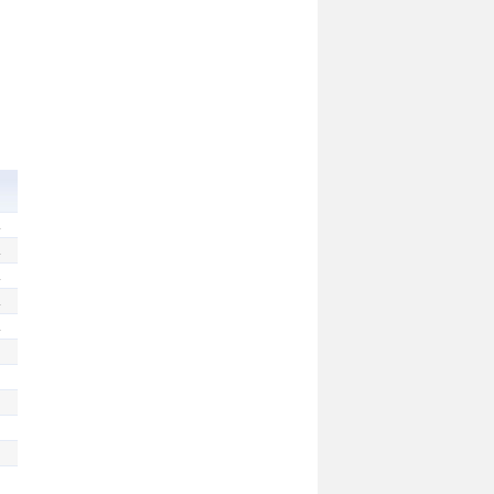
.
.
.
.
.