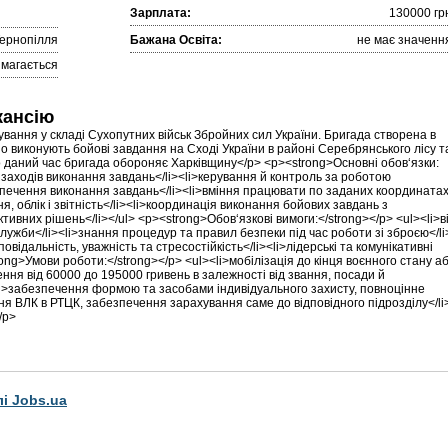
Зарплата:
130000 гр
ернопілля
Бажана Освіта:
не має значенн
имагається
кансію
ання у складі Сухопутних військ Збройних сил України. Бригада створена в
но виконують бойові завдання на Сході України в районі Серебрянського лісу т
о даний час бригада обороняє Харківщину</p> <p><strong>Основні обов‘язки:
я заходів виконання завдань</li><li>керування й контроль за роботою
езпечення виконання завдань</li><li>вміння працювати по заданих координата
я, облік і звітність</li><li>координація виконання бойових завдань з
ивних рішень</li></ul> <p><strong>Обов‘язкові вимоги:</strong></p> <ul><li>в
 служби</li><li>знання процедур та правил безпеки під час роботи зі зброєю</li
овідальність, уважність та стресостійкість</li><li>лідерські та комунікативні
rong>Умови роботи:</strong></p> <ul><li>мобілізація до кінця воєнного стану а
ння від 60000 до 195000 гривень в залежності від звання, посади й
li>забезпечення формою та засобами індивідуального захисту, повноцінне
ня ВЛК в РТЦК, забезпечення зарахування саме до відповідного підрозділу</li
/p>
лі Jobs.ua