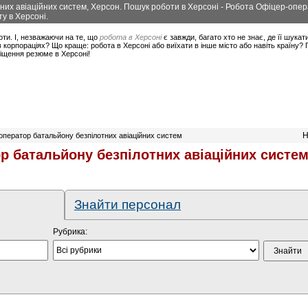
их авіаційних систем, Херсон. Пошук роботи в Херсоні - Робота Офіцер-опер
у в Херсоні.
оти. І, незважаючи на те, що
робота в Херсоні
є завжди, багато хто не знає, де її шукат
корпораціях? Що краще: робота в Херсоні або виїхати в інше місто або навіть країну?
міщення резюме в Херсоні!
Н
оператор батальйону безпілотних авіаційних систем
р батальйону безпілотних авіаційних систе
Знайти персонал
Рубрика: