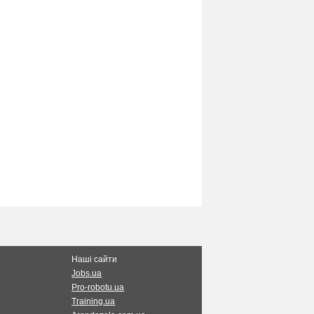
Наші сайти
Jobs.ua
Pro-robotu.ua
Training.ua