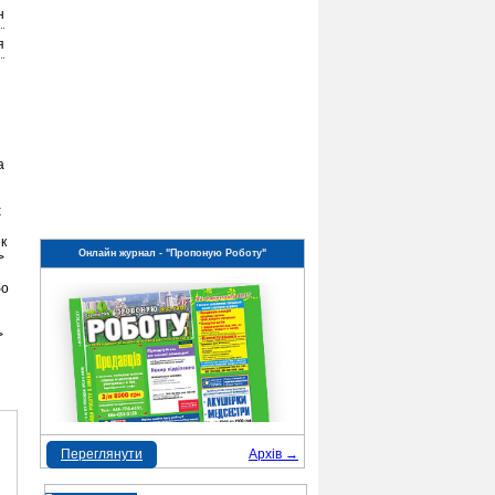
н
я
а
х
ік
Онлайн журнал - "Пропоную Роботу"
>
бо
>
Переглянути
Архів →