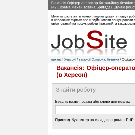
Вакансія Офіцер-оператор батальйону безпілотн
(42 Окрема Механізована Бригада). Шукаю робот
Мінімум раз в житті кожної людини цікавить пошук роб
в невеликих фірмах або ж здійснювати пошук роботи в 
орієнтований на пошук роботи і вакансій, а також роз
вакансії Херсоні
/
вакансії Охорона, безпека
/ Офіцер-
Вакансія: Офіцер-операто
(в Херсон)
Знайти роботу
Введіть назву посади або слово для пошуку:
Приклад: бухгалтер на склад, програміст PHP