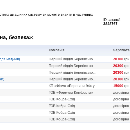
тних авіаційних систем» ви можете знайти в наступних
ID вакансї:
3848767
на, безпека»:
Компанія
Зарплата
для медиків)
Перший відділ Берегівсько...
20300
грн
Перший відділ Берегівсько...
20300
грн
Перший відділ Берегівсько...
20300
грн
ни)
Перший відділ Берегівсько...
20300
грн
КП «Фірма «Берегиня-94» у...
15000
грн
ТОВ «Формула Комфорта»
договірна
ТОВ Кобра-Схід
договірна
ТОВ Кобра-Схід
договірна
ТОВ Кобра-Схід
договірна
ТОВ Кобра-Схід
договірна