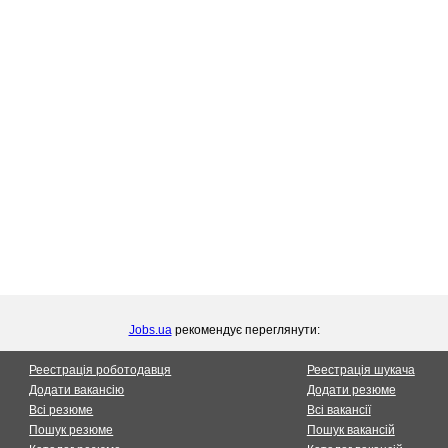
Jobs.ua
рекомендує переглянути:
Реестрація роботодавця
Реестрація шукача
Додати вакансію
Додати резюме
Всі резюме
Всі вакансії
Пошук резюме
Пошук вакансій