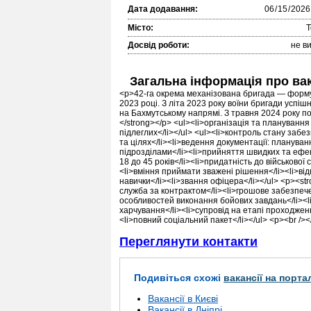
Дата додавання:
Місто:
Т
Досвід роботи:
не в
Загальна інформація про ва
<p>42-га окрема механізована бригада — формув
2023 році. З літа 2023 року воїни бригади успіш
на Бахмутському напрямі. З травня 2024 року п
</strong></p> <ul><li>організація та плануванн
підлеглих</li></ul> <ul><li>контроль стану заб
та цілях</li><li>ведення документації: плануванн
підрозділами</li><li>прийняття швидких та ефект
18 до 45 років</li><li>придатність до військової
<li>вміння приймати зважені рішення</li><li>відп
навички</li><li>звання офіцера</li></ul> <p><st
служба за контрактом</li><li>грошове забезпече
особливостей виконання бойових завдань</li><
харчування</li><li>супровід на етапі проходжен
<li>повний соціальний пакет</li></ul> <p><br /><
Переглянути контакти
Подивіться схожі
вакансії на порта
Вакансії в Києві
Вакансії в Дніпрі