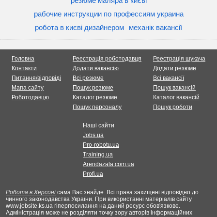
резюме маляра в києві
рабочие инструкции по профессиям украина
робота в києві дизайнером
механік вакансії
Головна
Реестрація роботодавця
Реестрація шукача
Контакти
Додати вакансію
Додати резюме
Питання/відповіді
Всі резюме
Всі вакансії
Мапа сайту
Пошук резюме
Пошук вакансій
Роботодавцю
Каталог резюме
Каталог вакансій
Пошук персоналу
Пошук роботи
Наші сайти
Jobs.ua
Pro-robotu.ua
Training.ua
Arendazala.com.ua
Profi.ua
Робота в Херсоні
сама Вас знайде. Всі права захищені відповідно до
чинного законодавства України. При використанні матеріалів сайту
www.jobsite.ks.ua гіперпосилання на даний ресурс обов'язкове.
Адміністрація може не розділяти точку зору авторів інформаційних