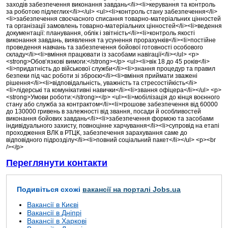
заходів забезпечення виконання завдань</li><li>керування та контроль
за роботою підлеглих</li></ul> <ul><li>контроль стану забезпечення</li>
<li>забезпечення своєчасного списання товарно-матеріальних цінностей
та організації замовлень товарно-матеріальних цінностей</li><li>ведення
документації: планування, облік і звітність</li><li>контроль якості
виконання завдань, виявлення та усунення прорахунків</li><li>постійне
проведення навчань та забезпечення бойової готовності особового
складу</li><li>вміння працювати із засобами навігації</li></ul> <p>
<strong>Обов‘язкові вимоги:</strong></p> <ul><li>вік 18 до 45 років</li>
<li>придатність до військової служби</li><li>знання процедур та правил
безпеки під час роботи зі зброєю</li><li>вміння приймати зважені
рішення</li><li>відповідальність, уважність та стресостійкість</li>
<li>лідерські та комунікативні навички</li><li>звання офіцера</li></ul> <p>
<strong>Умови роботи:</strong></p> <ul><li>мобілізація до кінця воєнного
стану або служба за контрактом</li><li>грошове забезпечення від 60000
до 130000 гривень в залежності від звання, посади й особливостей
виконання бойових завдань</li><li>забезпечення формою та засобами
індивідуального захисту, повноцінне харчування</li><li>супровід на етапі
проходження ВЛК в РТЦК, забезпечення зарахування саме до
відповідного підрозділу</li><li>повний соціальний пакет</li></ul> <p><br
/></p>
Переглянути контакти
Подивіться схожі
вакансії на порталі Jobs.ua
Вакансії в Києві
Вакансії в Дніпрі
Вакансії в Харкові