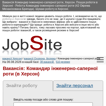
Вакансія Командир інженерно-саперної роти, Херсон. Пошук роботи в
Херсоні - Робота Командир інженерно-саперної роти (42 Окрема
Механізована Бригада). Шукаю роботу в Херсоні.
Мінімум раз в житті кожної людини цікавить пошук роботи. І, незважаючи на те, що
робота в Херсоні
є завжди, багато хто не знає, де її шукати і куди йти працювати.
Що вибрати - вакансії в Херсоні в невеликих фірмах або ж здійснювати пошук
роботи в корпораціях? Що краще: робота в Херсоні або виїхати в інше місто або
навіть країну? Питань багато, тому ласкаво просимо на портал, орієнтований на
пошук роботи і вакансій, а також розміщення резюме в Херсоні!
вакансії Херсоні
/
вакансії Охорона, безпека
/ Командир інженерно-саперної роти
На 06.08.2026 в нашій базі:
38 вакансій
,
510 резюме
Вакансія: Командир інженерно-саперної
роти (в Херсон)
Знайти роботу
Знайти персонал
Введіть назву посади або слово для пошуку: