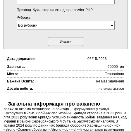
Приклад: бухгалтер на склад, програміст PHP
Рубрика:
Дата додавання:
Зарплата:
60000 грн
Місто:
Тернопілля
Бажана Освіта:
не має значення
Досвід роботи:
не вимагається
Загальна інформація про вакансію
<p>42-га окрема механізована бригада — формування у складі
Сухопутних військ Збройних сил України. Бригада створена в 2023 році. З
літа 2023 року воїни бригади успішно виконують бойові завдання на Сході
України в районі Серебрянського лісу та на Бахмутському напрямі. З
травня 2024 року по даний час бригада обороняє Харківщину</p> <p>
<strong>Основні обов‘язки:</strong></p> <ul><li>організація планування