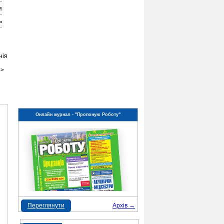
я
ь
нія
p>
Онлайн журнал - "Пропоную Роботу"
Переглянути
Архів →