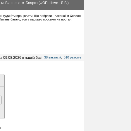
 м. Вишневе-м. Боярка (ФОП Шемет Я.В.).
и і куди йти працювати. Що вибрати - вакансії в Херсоні
 Питань багато, тому ласкаво просимо на портал,
а 09.08.2026 в нашій базі:
38 вакансій
,
510 резюме
н