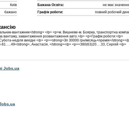
Київ
Бажана Освіта:
не має значенн
бажано
Графік роботи:
повний робочий ден
кансію
альник-вантажник</strong> </p> <p>м. Вишневе-м. Боярка, транспортна компа
ча вантажу, завантаження розвантаження авто.</p> <p>Графік роботи:</p>
Субота-неділя вихідні </p> <p><strong>Зп 30000 грн/місяць+премія</strong></
-81…..49</strong>, Анастасія, </strong></p> <p>+380(63)20….33, Сергей </p>
лі Jobs.ua
Jobs.ua