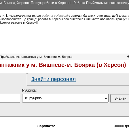
. Боярка, Херсон. Пошук роботи в Херсоні - Робота Приймальник-вантажник у
оти. І, незважаючи на те, що
робота в Херсоні
є завжди, багато хто не знає, де її шукат
корпораціях? Що краще: робота в Херсоні або виїхати в інше місто або навіть країну?
міщення резюме в Херсоні!
Н
 Приймальник-вантажник у м. Вишневе-м. Боярка
нтажник у м. Вишневе-м. Боярка (в Херсон)
Знайти персонал
Рубрика:
Зарплата:
30000 гр