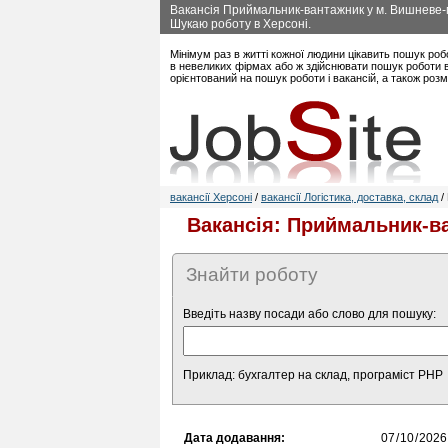
Вакансія Приймальник-вантажник у м. Вишневе-м
Шукаю роботу в Херсоні.
Мінімум раз в житті кожної людини цікавить пошук роб
в невеликих фірмах або ж здійснювати пошук роботи в 
орієнтований на пошук роботи і вакансій, а також роз
вакансії Херсоні
/
вакансії Логістика, доставка, склад
/
Вакансія: Приймальник-ва
Знайти роботу
Введіть назву посади або слово для пошуку:
Приклад: бухгалтер на склад, програміст PHP
Дата додавання: