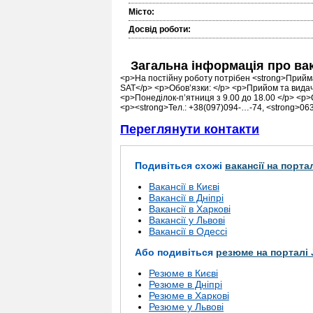
Місто:
Досвід роботи:
Загальна інформація про ва
<p>На постійну роботу потрібен <strong>Прийм
SAT</p> <p>Обов’язки: </p> <p>Прийом та вида
<p>Понеділок-п’ятниця з 9.00 до 18.00 </p> <p>
<p><strong>Тел.: +38(097)094-…-74, <strong>063
Переглянути контакти
Подивіться схожі
вакансії на порта
Вакансії в Києві
Вакансії в Дніпрі
Вакансії в Харкові
Вакансії у Львові
Вакансії в Одессі
Або подивіться
резюме на порталі 
Резюме в Києві
Резюме в Дніпрі
Резюме в Харкові
Резюме у Львові