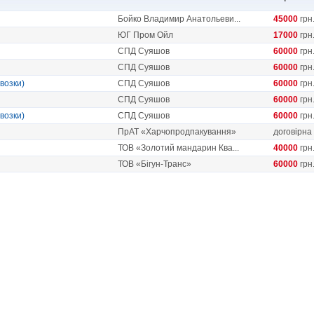
Бойко Владимир Анатольеви...
45000
грн
ЮГ Пром Ойл
17000
грн
СПД Суяшов
60000
грн
СПД Суяшов
60000
грн
возки)
СПД Суяшов
60000
грн
СПД Суяшов
60000
грн
возки)
СПД Суяшов
60000
грн
ПрАТ «Харчопродпакування»
договірна
ТОВ «Золотий мандарин Ква...
40000
грн
ТОВ «Бігун-Транс»
60000
грн