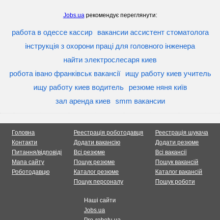
Jobs.ua
рекомендує переглянути:
работа в одессе кассир
вакансии ассистент стоматолога
інструкція з охорони праці для головного інженера
найти электрослесаря киев
робота івано франківськ вакансії
ищу работу киев учитель
ищу работу киев водитель
резюме няня київ
зал аренда киев
smm вакансии
Головна
Реестрація роботодавця
Реестрація шукача
Контакти
Додати вакансію
Додати резюме
Питання/відповіді
Всі резюме
Всі вакансії
Мапа сайту
Пошук резюме
Пошук вакансій
Роботодавцю
Каталог резюме
Каталог вакансій
Пошук персоналу
Пошук роботи
Наші сайти
Jobs.ua