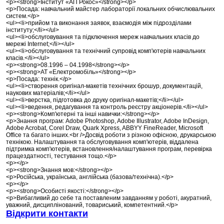
<p><strong>Інститут «АП Рокос»</strong></p>
<p>Посада: навчальний майстер лабораторії локальних обчислювальних
систем.</p>
<ul><li>прийом та виконання заявок, взаємодія між підрозділами
інституту;</li></ul>
<ul><li>обслуговування та підключення мереж навчальних класів до
мережі Internet;</li></ul>
<ul><li>обслуговування та технічний супровід комп'ютерів навчальних
класів.</li></ul>
<p><strong>08.1996 – 04.1998</strong></p>
<p><strong>АТ «Електромобіль»</strong></p>
<p>Посада: технік.</p>
<ul><li>створення оригінал-макетів технічних брошур, документацій,
наукових матеріалів;</li></ul>
<ul><li>верстка, підготовка до друку оригінал-макетів;</li></ul>
<ul><li>ведення, редагування та контроль реєстру акціонерів.</li></ul>
<p><strong>Комп'ютерні та інші навички:</strong></p>
<p>Знання програм: Adobe Photoshop, Adobe Illustrator, Adobe InDesign,
Adobe Acrobat, Corel Draw, Quark Xpress, ABBYY FineReader, Microsoft
Office та багато інших.<br />Досвід роботи з різною офісною, друкарською
технікою. Налаштування та обслуговування комп'ютерів, віддалена
підтримка комп'ютерів, встановлення/налаштування програм, перевірка
працездатності, тестування тощо.</p>
<p></p>
<p><strong>Знання мов:</strong></p>
<p>Російська, українська, англійська (базова/технічна).</p>
<p></p>
<p><strong>Особисті якості:</strong></p>
<p>Вибагливий до себе та поставленим завданням у роботі, акуратний,
уважний, дисциплінований, товариський, компетентний.</p>
Відкрити контакти