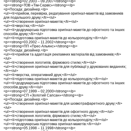
<p><strong>02.2003 – 09.2007</strong></p>
<p><strong>ТОВ «Тім-Сервіс»</strong></p>
<p>Посада: дизайнер.</p>
<ul><li>прийом, перевірка, редагування оригінал-макетів від замовників
для подальшого друку;</li></ul>
<ul><li>створення оригінал-макетів;</li></ul>
<ul><li>верстка;</li></ul>
<ul><li>додрукарська підготовка оригінал-макетів до офсетного та інших
способів друку;</li></ul>
<ul><li>підготовка оригінал-макетів до кольороподілу.</li></ul>
<p><strong>03.2002 – 11.2002</strong></p>
<p><strong>ПП «Прес-Альянс»</strong></p>
<p>Посада: дизайнер.</p>
<ul><li>прийом та адаптація рекламних матеріалів від замовників;</li>
</ul>
<ul><li>створення логотипів, фірмового стилю;</li></ul>
<ul><li>створення оригінал-макетів для публікації у друкованих виданнях;
</li></ul>
<ul><li>верстка, оперативний друк;</li></ul>
<ul><li>підготовка оригінал-макетів до кольороподілу;</li></ul>
<ul><li>додрукарська підготовка оригінал-макетів до офсетного та інших
способів друку.</li></ul>
<p><strong>07.1999 – 02.2000</strong></p>
<p><strong>СП «Золотий Сапсан»</strong></p>
<p>Посада: дизайнер.</p>
<ul><li>створення оригінал-макетів для шовкотрафаретного друку;</li>
</ul>
<ul><li>створення оригінал-макетів для офсетного друку;</li></ul>
<ul><li>створення логотипів, фірмового стилю;</li></ul>
<ul><li>підготовка оригінал-макетів до кольороподілу;</li></ul>
<ul><li>додрукарська підготовка оригінал-макетів.</li></ul>
<p><strong>05.1998 – 11.1998</strong></p>