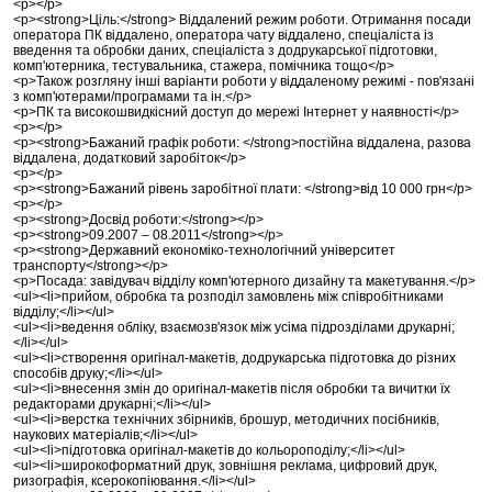
<p></p>
<p><strong>Ціль:</strong> Віддалений режим роботи. Отримання посади
оператора ПК віддалено, оператора чату віддалено, спеціаліста із
введення та обробки даних, спеціаліста з додрукарської підготовки,
комп'ютерника, тестувальника, стажера, помічника тощо</p>
<p>Також розгляну інші варіанти роботи у віддаленому режимі - пов'язані
з комп'ютерами/програмами та ін.</p>
<p>ПК та високошвидкісний доступ до мережі Інтернет у наявності</p>
<p></p>
<p><strong>Бажаний графік роботи: </strong>постійна віддалена, разова
віддалена, додатковий заробіток</p>
<p></p>
<p><strong>Бажаний рівень заробітної плати: </strong>від 10 000 грн</p>
<p></p>
<p><strong>Досвід роботи:</strong></p>
<p><strong>09.2007 – 08.2011</strong></p>
<p><strong>Державний економіко-технологічний університет
транспорту</strong></p>
<p>Посада: завідувач відділу комп'ютерного дизайну та макетування.</p>
<ul><li>прийом, обробка та розподіл замовлень між співробітниками
відділу;</li></ul>
<ul><li>ведення обліку, взаємозв'язок між усіма підрозділами друкарні;
</li></ul>
<ul><li>створення оригінал-макетів, додрукарська підготовка до різних
способів друку;</li></ul>
<ul><li>внесення змін до оригінал-макетів після обробки та вичитки їх
редакторами друкарні;</li></ul>
<ul><li>верстка технічних збірників, брошур, методичних посібників,
наукових матеріалів;</li></ul>
<ul><li>підготовка оригінал-макетів до кольороподілу;</li></ul>
<ul><li>широкоформатний друк, зовнішня реклама, цифровий друк,
ризографія, ксерокопіювання.</li></ul>