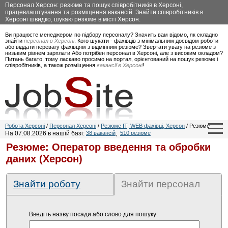
Персонал Херсон: резюме та пошук співробітників в Херсоні,
працевлаштування та розміщення вакансій. Знайти співробітників в
Херсоні швидко, шукаю резюме в місті Херсон.
Ви працюєте менеджером по підбору персоналу? Значить вам відомо, як складно
знайти
персонал в Херсоні
. Кого шукати - фахівців з мінімальним досвідом роботи
або віддати перевагу фахівцям з відмінним резюме? Звертати увагу на резюме з
низьким рівнем зарплати Або потрібен персонал в Херсоні, але з високим окладом?
Питань багато, тому ласкаво просимо на портал, орієнтований на пошук резюме і
співробітників, а також розміщення
вакансії в Херсоні
!
Робота Херсоні
/
Персонал Херсоні
/
Резюме IT, WEB фахівці, Херсон
/ Резюме
На 07.08.2026 в нашій базі:
38 вакансій
,
510 резюме
Резюме: Оператор введення та обробки
даних (Херсон)
Знайти роботу
Знайти персонал
Введіть назву посади або слово для пошуку: