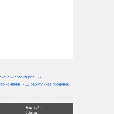
акансии проектировщик
вто компанії
ищу работу киев продавец
Наші сайти
Jobs.ua