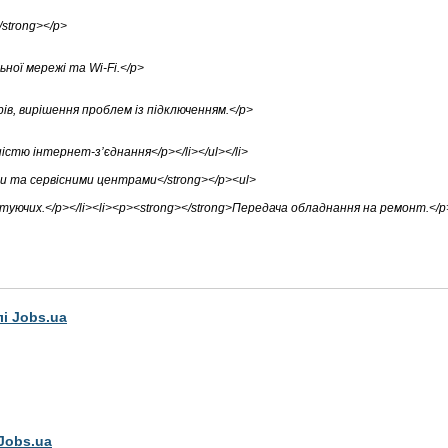
strong></p>
ної мережі та Wi-Fi.</p>
, вирішення проблем із підключенням.</p>
тю інтернет-з’єднання</p></li></ul></li>
и та сервісними центрами</strong></p><ul>
туючих.</p></li><li><p><strong></strong>Передача обладнання на ремонт.</p
лі Jobs.ua
Jobs.ua