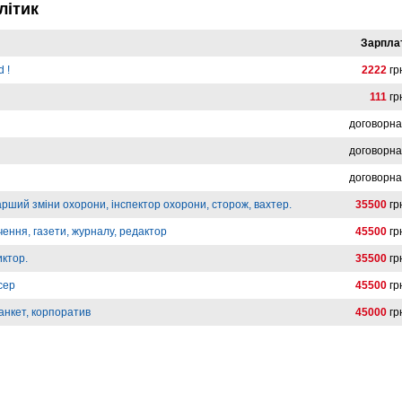
літик
Зарпла
 !
2222
гр
111
гр
договорн
договорн
договорн
арший зміни охорони, інспектор охорони, сторож, вахтер.
35500
гр
ення, газети, журналу, редактор
45500
гр
иктор.
35500
гр
сер
45500
гр
анкет, корпоратив
45000
гр