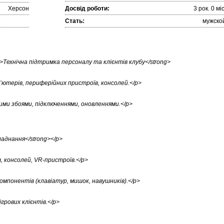
Херсон
Досвід роботи:
3 рок. 0 міc
Стать:
мужско
g>Технічна підтримка персоналу та клієнтів клубу</strong>
ютерів, периферійних пристроїв, консолей.</p>
ми збоями, підключеннями, оновленнями.</p>
ладнання</strong></p>
, консолей, VR-пристроїв.</p>
омпонентів (клавіатур, мишок, навушників).</p>
грових клієнтів.</p>