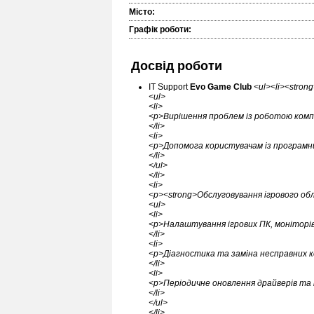
Місто:
Графік роботи:
Досвід роботи
IT Support
Evo Game Club
<ul><li><stron
<ul>
<li>
<p>Вирішення проблем із роботою комп’
</li>
<li>
<p>Допомога користувачам із програмни
</li>
</ul>
</li>
<li>
<p><strong>Обслуговування ігрового об
<ul>
<li>
<p>Налаштування ігрових ПК, моніторів
</li>
<li>
<p>Діагностика та заміна несправних к
</li>
<li>
<p>Періодичне оновлення драйверів та і
</li>
</ul>
</li>