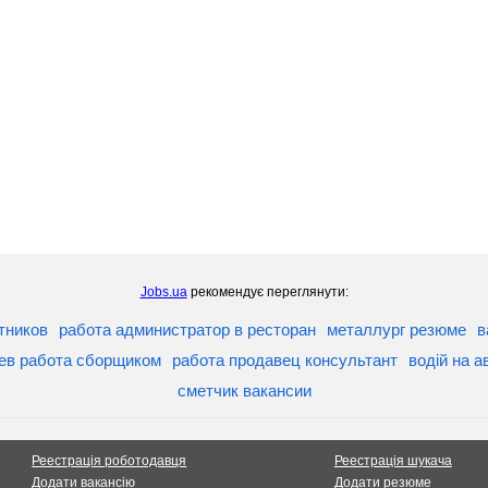
Jobs.ua
рекомендує переглянути:
тников
работа администратор в ресторан
металлург резюме
в
ев работа сборщиком
работа продавец консультант
водій на а
сметчик вакансии
Реестрація роботодавця
Реестрація шукача
Додати вакансію
Додати резюме