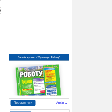
.
й
Онлайн журнал - "Пропоную Роботу"
Переглянути
Архів →