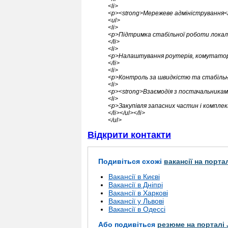
<li>
<p><strong>Мережеве адміністрування</
<ul>
<li>
<p>Підтримка стабільної роботи локаль
</li>
<li>
<p>Налаштування роутерів, комутаторів
</li>
<li>
<p>Контроль за швидкістю та стабільніс
<li>
<p><strong>Взаємодія з постачальникам
<li>
<p>Закупівля запасних частин і комплек
</li></ul></li>
</ul>
Відкрити контакти
Подивіться схожі
вакансії на порта
Вакансії в Києві
Вакансії в Дніпрі
Вакансії в Харкові
Вакансії у Львові
Вакансії в Одессі
Або подивіться
резюме на порталі 