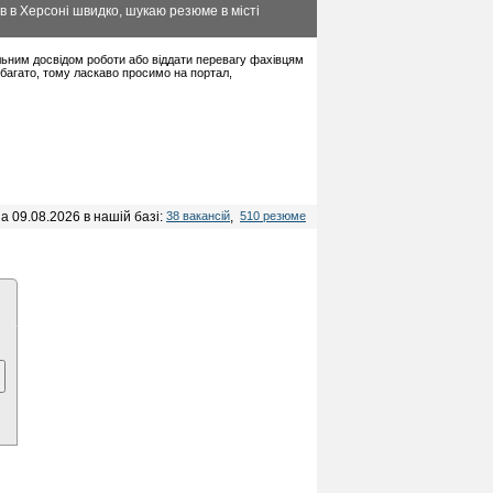
в в Херсоні швидко, шукаю резюме в місті
мальним досвідом роботи або віддати перевагу фахівцям
багато, тому ласкаво просимо на портал,
а 09.08.2026 в нашій базі:
38 вакансій
,
510 резюме