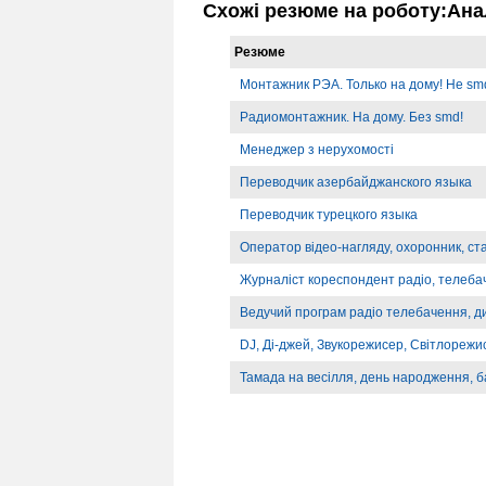
Схожі резюме на роботу:Ана
Резюме
Монтажник РЭА. Только на дому! Не smd
Радиомонтажник. На дому. Без smd!
Менеджер з нерухомості
Переводчик азербайджанского языка
Переводчик турецкого языка
Оператор відео-нагляду, охоронник, ст
Журналіст кореспондент радіо, телебач
Ведучий програм радіо телебачення, д
DJ, Ді-джей, Звукорежисер, Світлорежи
Тамада на весілля, день народження, б