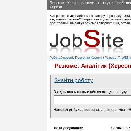
Персонал Херсон: резюме та пошук співробітникі
Херсон.
Ви працюєте менеджером по підбору персоналу? Знач
з відмінним резюме? Звертати увагу на резюме з низь
орієнтований на пошук резюме і співробітників, а так
Робота Херсоні
/
Персонал Херсоні
/
Резюме IT, WEB ф
Резюме: Аналітик (Херсон
Знайти роботу
Введіть назву посади або слово для пошуку:
Наприклад: бухгалтер на склад, програміст P
Дата додавання: