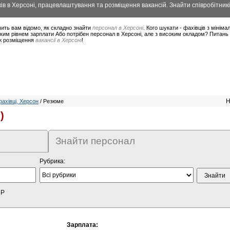
в в Херсоні, працевлаштування та розміщення вакансій. Знайти співробітникі
ить вам відомо, як складно знайти
персонал в Херсоні
. Кого шукати - фахівців з міні
ким рівнем зарплати Або потрібен персонал в Херсоні, але з високим окладом? Питань 
ож розміщення
вакансії в Херсоні
!
Н
ахівці, Херсон
/ Резюме
)
Знайти персонал
Рубрика:
HP
Зарплата: