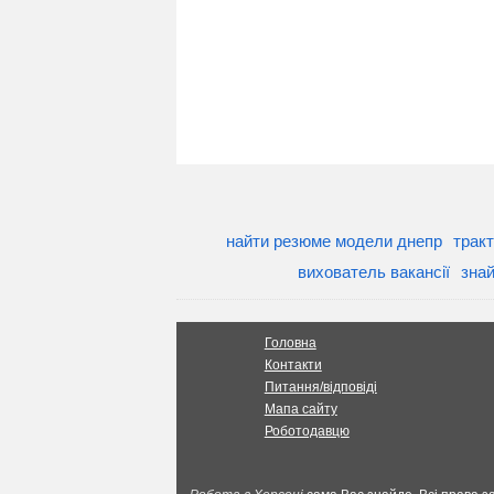
найти резюме модели днепр
тракт
вихователь вакансії
знай
Головна
Контакти
Питання/відповіді
Мапа сайту
Роботодавцю