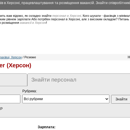
в в Херсоні, працевлаштування та розміщення вакансій. Знайти співробітникі
ить вам відомо, як складно знайти
персонал в Херсоні
. Кого шукати - фахівців з міні
ким рівнем зарплати Або потрібен персонал в Херсоні, але з високим окладом? Питань 
ож розміщення
вакансії в Херсоні
!
Н
ахівці, Херсон
/ Резюме
er (Херсон)
Знайти персонал
Рубрика:
HP
Зарплата: