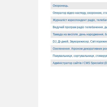
Охоронець.
Оператор відео-нагляду, охоронник, ст
Журналіст кореспондент радіо, телебач
Ведучий програм радіо телебачення, д
Тамада на весілля, день народження, б
DJ, Ді-джей, Звукорежисер, Світлорежи
Озеленення. Агроном декоративних ро
Пакувальниця, сортувальниця, стикеру
Адміністратор сайтів / CMS Specialist (D