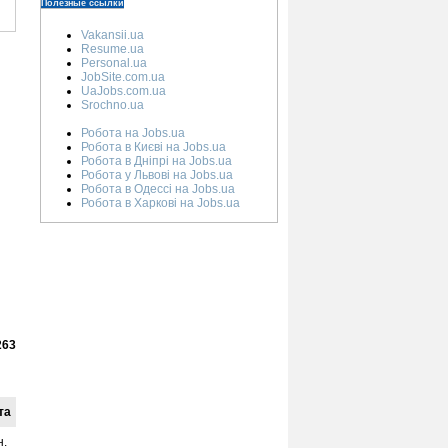
Полезные ссылки
Vakansii.ua
Resume.ua
Personal.ua
JobSite.com.ua
UaJobs.com.ua
Srochno.ua
Робота на Jobs.ua
Робота в Києві на Jobs.ua
Робота в Дніпрі на Jobs.ua
Робота у Львові на Jobs.ua
Робота в Одессі на Jobs.ua
Робота в Харкові на Jobs.ua
263
та
н.