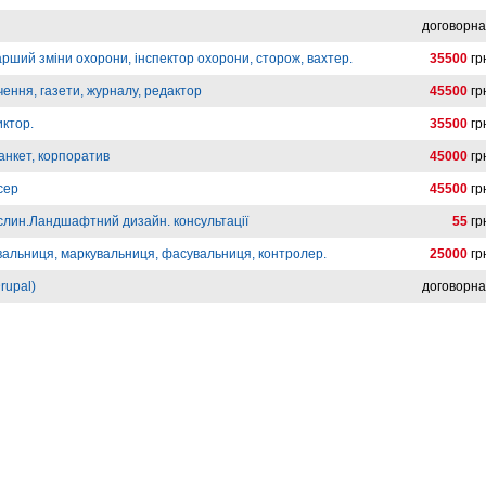
договорн
арший зміни охорони, інспектор охорони, сторож, вахтер.
35500
гр
ення, газети, журналу, редактор
45500
гр
иктор.
35500
гр
анкет, корпоратив
45000
гр
сер
45500
гр
слин.Ландшафтний дизайн. консультації
55
гр
вальниця, маркувальниця, фасувальниця, контролер.
25000
гр
rupal)
договорн