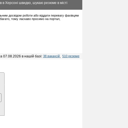
в в Херсоні швидко, шукаю резюме в місті
мальним досвідом роботи або віддати перевагу фахівцям
багато, тому ласкаво просимо на портал,
а 07.08.2026 в нашій базі:
38 вакансій
,
510 резюме