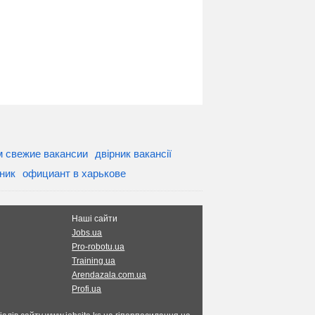
м свежие вакансии
двірник вакансії
вник
официант в харькове
Наші сайти
Jobs.ua
Pro-robotu.ua
Training.ua
Arendazala.com.ua
Profi.ua