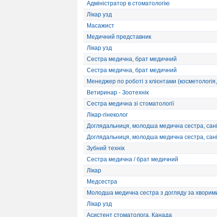
Адміністратор в стоматологію
Лікар узд
Масажист
Медичний представник
Лікар узд
Сестра медична, брат медичний
Сестра медична, брат медичний
Менеджер по роботі з клієнтами (косметологія,
Ветиринар - Зоотехнік
Сестра медична зі стоматології
Лікар-гінеколог
Доглядальниця, молодша медична сестра, сан
Доглядальниця, молодша медична сестра, сан
Зубний технік
Сестра медична / брат медичний
Лікар
Медсестра
Молодша медична сестра з догляду за хворим
Лікар узд
Асистент стоматолога, Канада