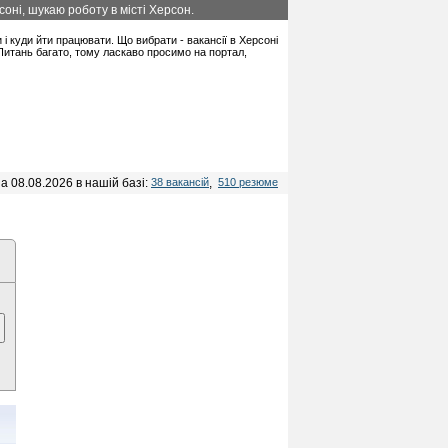
оні, шукаю роботу в місті Херсон.
и і куди йти працювати. Що вибрати - вакансії в Херсоні
 Питань багато, тому ласкаво просимо на портал,
а 08.08.2026 в нашій базі:
38 вакансій
,
510 резюме