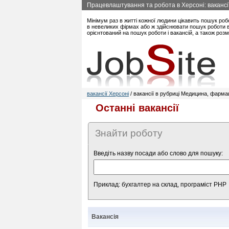
Працевлаштування та робота в Херсоні: вакансії
Мінімум раз в житті кожної людини цікавить пошук роб
в невеликих фірмах або ж здійснювати пошук роботи в 
орієнтований на пошук роботи і вакансій, а також роз
вакансії Херсоні
/ вакансії в рубриці Медицина, фарма
Останні вакансії
Знайти роботу
Введіть назву посади або слово для пошуку:
Приклад: бухгалтер на склад, програміст PHP
Вакансія