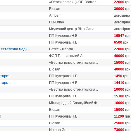
«Dental home» (ФОП Волков...
22000
грн
Biosan
30000
грн
Amber
договірна
HB-Ortho
договірна
Медичний центр Віта Сана
договірна
ПП Кучерява Н.Б.
16547
грн
ПП Кучерява Н.Б.
6500
грн
 естетична меди...
Естетік Фарма
22000
грн
ФОП Паславський А.
40000
грн
«Вестра плюс стоматологія...
15000
грн
Biosan
40000
грн
ітарка
ПП Кучерява Н.Б.
1450
грн
ітарка
ПП Кучерява Н.Б.
14410
грн
«Вестра плюс стоматологія...
10000
грн
ПП Кучерява Н.Б.
15300
грн
Міжнародний Благодійний Ф...
16000
грн
Biosan
15000
грн
и
ПП Кучерява Н.Б.
11200
грн
Biosan
25000
грн
Nathan Grebe
73000
грн