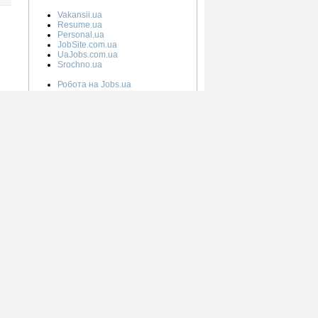
Vakansii.ua
Resume.ua
Personal.ua
JobSite.com.ua
UaJobs.com.ua
Srochno.ua
Робота на Jobs.ua
Робота в Києві на Jobs.ua
Робота в Дніпрі на Jobs.ua
Робота у Львові на Jobs.ua
Робота в Одессі на Jobs.ua
Робота в Харкові на Jobs.ua
орії