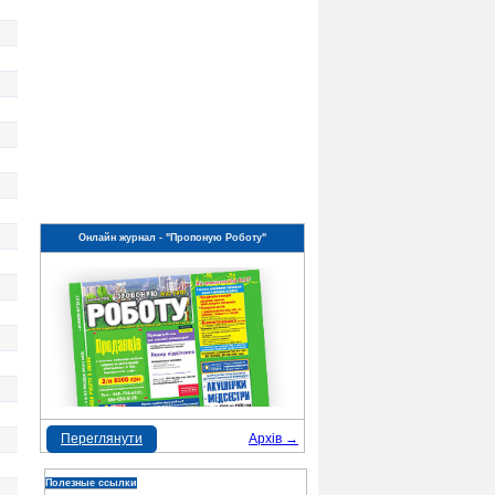
Онлайн журнал - "Пропоную Роботу"
Переглянути
Архів →
Полезные ссылки