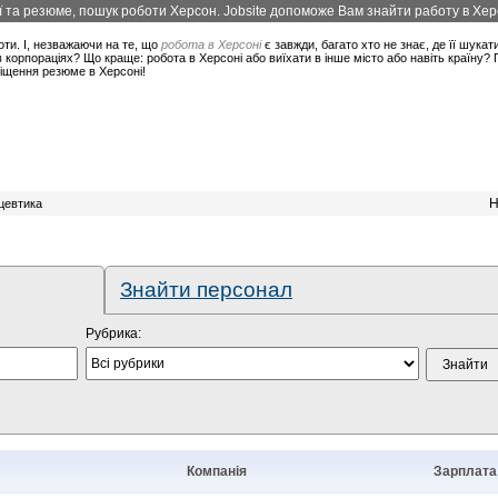
 та резюме, пошук роботи Херсон. Jobsite допоможе Вам знайти работу в Херс
оти. І, незважаючи на те, що
робота в Херсоні
є завжди, багато хто не знає, де її шукат
корпораціях? Що краще: робота в Херсоні або виїхати в інше місто або навіть країну?
міщення резюме в Херсоні!
Н
цевтика
Знайти персонал
Рубрика:
Компанія
Зарплата