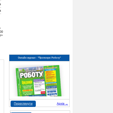
я
а
>
.00
p>
Онлайн журнал - "Пропоную Роботу"
Переглянути
Архів →