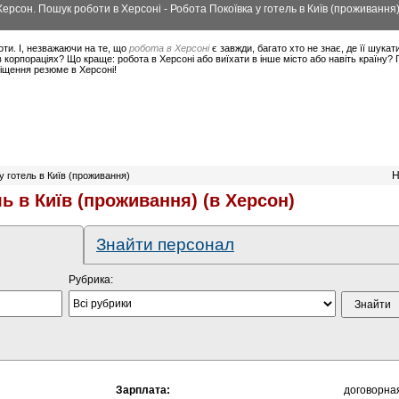
 Херсон. Пошук роботи в Херсоні - Робота Покоївка у готель в Київ (проживанн
оти. І, незважаючи на те, що
робота в Херсоні
є завжди, багато хто не знає, де її шукат
корпораціях? Що краще: робота в Херсоні або виїхати в інше місто або навіть країну?
міщення резюме в Херсоні!
Н
у готель в Київ (проживання)
ль в Київ (проживання) (в Херсон)
Знайти персонал
Рубрика:
Зарплата:
договорна