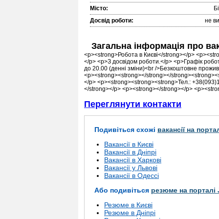
Місто:
Б
Досвід роботи:
не в
Загальна інформація про ва
<p><strong>Робота в Києві</strong></p> <p><stro
</p> <p>З досвідом роботи.</p> <p>Графік роботи
до 20.00 (денні зміни)<br />Безкоштовне прожи
<p><strong><strong></strong></strong><strong><
</p> <p><strong><strong><strong>Тел.: +38(093)19
</strong></p> <p><strong></strong></p> <p><stro
Переглянути контакти
Подивіться схожі
вакансії на порта
Вакансії в Києві
Вакансії в Дніпрі
Вакансії в Харкові
Вакансії у Львові
Вакансії в Одессі
Або подивіться
резюме на порталі 
Резюме в Києві
Резюме в Дніпрі