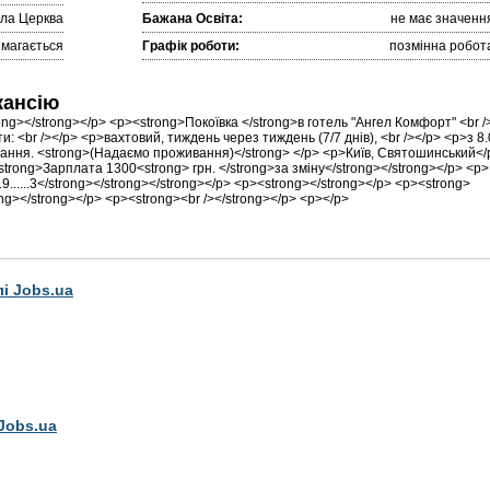
іла Церква
Бажана Освіта:
не має значенн
имагається
Графік роботи:
позмінна робот
кансію
ng></strong></p> <p><strong>Покоївка </strong>в готель "Ангел Комфорт" <br /
: <br /></p> <p>вахтовий, тиждень через тиждень (7/7 днів), <br /></p> <p>з 8
вання. <strong>(Надаємо проживання)</strong> </p> <p>Київ, Святошинський</
strong>Зарплата 1300<strong> грн. </strong>за зміну</strong></strong></p> <p>
......3</strong></strong></strong></p> <p><strong></strong></p> <p><strong>
ng></strong></p> <p><strong><br /></strong></p> <p></p>
лі Jobs.ua
Jobs.ua