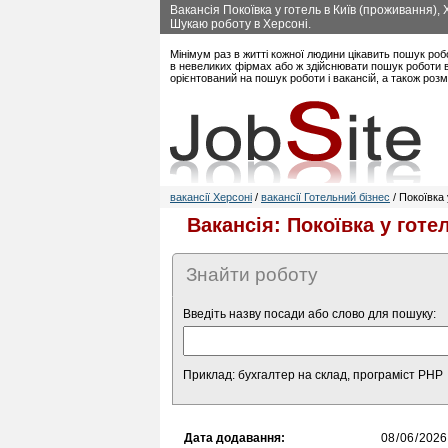
Вакансія Покоївка у готель в Київ (проживання),
Шукаю роботу в Херсоні.
Мінімум раз в житті кожної людини цікавить пошук роб
в невеликих фірмах або ж здійснювати пошук роботи в 
орієнтований на пошук роботи і вакансій, а також роз
вакансії Херсоні
/
вакансії Готельний бізнес
/ Покоївка 
Вакансія: Покоївка у готе
Знайти роботу
Введіть назву посади або слово для пошуку:
Приклад: бухгалтер на склад, програміст PHP
Дата додавання: