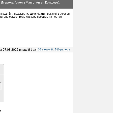
я) (Мережа Готелів Манго, Ангел Комфорт).
и і куди йти працювати. Що вибрати - вакансії в Херсоні
 Питань багато, тому ласкаво просимо на портал,
а 07.08.2026 в нашій базі:
38 вакансій
,
510 резюме
я