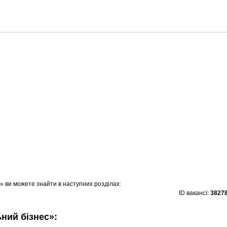
)» ви можете знайти в наступних розділах:
ID вакансї:
3827
ьний бізнес»: