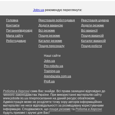
Jobs.ua
рекомендує переглянути:
Головна
Реестрація роботодавця
Реестрація шукача
Контакти
Додати вакансію
Додати резюме
Питання/відповіді
Всі резюме
Всі вакансії
Мапа сайту
Пошук резюме
Пошук вакансій
Роботодавцю
Каталог резюме
Каталог вакансій
Пошук персоналу
Пошук роботи
Наші сайти
Jobs.ua
Pro-robotu.ua
Training.ua
Arendazala.com.ua
Profi.ua
Робота в Херсоні
сама Вас знайде. Всі права захищені відповідно до
чинного законодавства України. При використанні матеріалів сайту
www.jobsite.ks.ua гіперпосилання на даний ресурс обов'язкове.
Адміністрація може не розділяти точку зору авторів інформаційних
матеріалів і не несе відповідальності за розміщувану користувачами
інформацію. Сподіваємося, що
пошук резюме
та
Робота в Херсоні
будуть приємні і зручні для Вас!