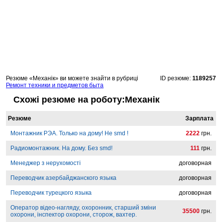
Резюме «Механік» ви можете знайти в рубриці
ID резюме:
1189257
Ремонт техники и предметов быта
Схожі резюме на роботу:Механік
Резюме
Зарплата
Монтажник РЭА. Только на дому! Не smd !
2222
грн.
Радиомонтажник. На дому. Без smd!
111
грн.
Менеджер з нерухомості
договорная
Переводчик азербайджанского языка
договорная
Переводчик турецкого языка
договорная
Оператор відео-нагляду, охоронник, старший зміни
35500
грн.
охорони, інспектор охорони, сторож, вахтер.