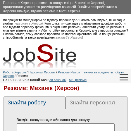
Персонал Херсон: резюме та пошук співробітників в Херсоні,
працевлаштування та розміщення вакансій. Знайти співробітників в
Херсоні швидко, шукаю резюме в місті Херсон.
Ви працюєте менеджером по підбору персоналу? Значить вам відомо, як складно
знайти
персонал в Херсоні
. Кого шукати - фахівців з мінімальним досвідом роботи
або віддати перевагу фахівцям з відмінним резюме? Звертати увагу на резюме з
низьким рівнем зарплати Або потрібен персонал в Херсоні, але з високим окладом?
Питань багато, тому ласкаво просимо на портал, орієнтований на пошук резюме і
співробітників, а також розміщення
вакансії в Херсоні
!
Робота Херсоні
/
Персонал Херсоні
/
Резюме Ремонт техніки та предметів побуту,
Херсон
/ Резюме
На 09.08.2026 в нашій базі:
38 вакансій
,
510 резюме
Резюме: Механік (Херсон)
Знайти роботу
Знайти персонал
Введіть назву посади або слово для пошуку: