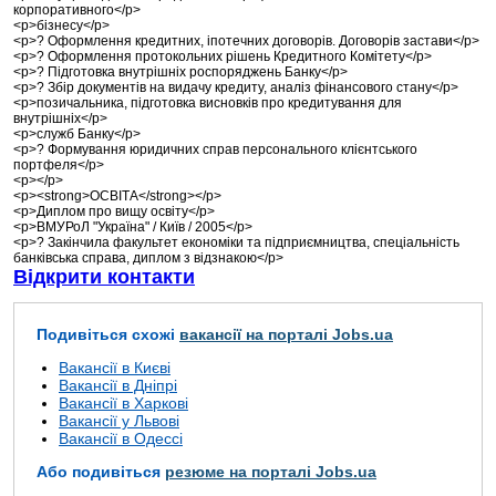
корпоративного</p>
<p>бізнесу</p>
<p>? Оформлення кредитних, іпотечних договорів. Договорів застави</p>
<p>? Оформлення протокольних рішень Кредитного Комітету</p>
<p>? Підготовка внутрішніх роспоряджень Банку</p>
<p>? Збір документів на видачу кредиту, аналіз фінансового стану</p>
<p>позичальника, підготовка висновків про кредитування для
внутрішніх</p>
<p>служб Банку</p>
<p>? Формування юридичних справ персонального клієнтського
портфеля</p>
<p></p>
<p><strong>ОСВІТА</strong></p>
<p>Диплом про вищу освіту</p>
<p>ВМУРоЛ "Україна" / Київ / 2005</p>
<p>? Закінчила факультет економіки та підприємництва, спеціальність
банківська справа, диплом з відзнакою</p>
Відкрити контакти
Подивіться схожі
вакансії на порталі Jobs.ua
Вакансії в Києві
Вакансії в Дніпрі
Вакансії в Харкові
Вакансії у Львові
Вакансії в Одессі
Або подивіться
резюме на порталі Jobs.ua