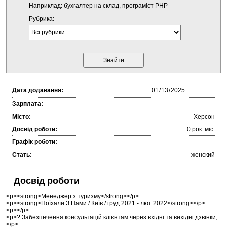
Наприклад: бухгалтер на склад, програміст PHP
Рубрика:
Дата додавання:
Зарплата:
Місто:
Херсон
Досвід роботи:
0 рок. міc.
Графік роботи:
Стать:
женский
Досвід роботи
<p><strong>Менеджер з туризму</strong></p>
<p><strong>Поїхали З Нами / Київ / груд 2021 - лют 2022</strong></p>
<p></p>
<p>? Забезпечення консультацій клієнтам через вхідні та вихідні дзвінки,
</p>