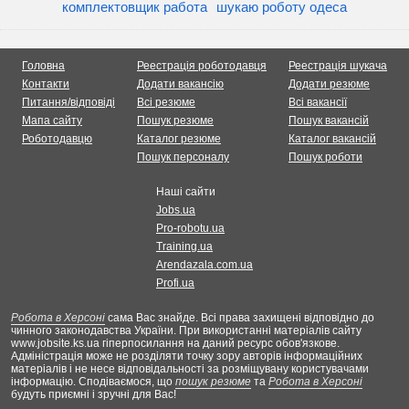
комплектовщик работа
шукаю роботу одеса
Головна
Реестрація роботодавця
Реестрація шукача
Контакти
Додати вакансію
Додати резюме
Питання/відповіді
Всі резюме
Всі вакансії
Мапа сайту
Пошук резюме
Пошук вакансій
Роботодавцю
Каталог резюме
Каталог вакансій
Пошук персоналу
Пошук роботи
Наші сайти
Jobs.ua
Pro-robotu.ua
Training.ua
Arendazala.com.ua
Profi.ua
Робота в Херсоні
сама Вас знайде. Всі права захищені відповідно до
чинного законодавства України. При використанні матеріалів сайту
www.jobsite.ks.ua гіперпосилання на даний ресурс обов'язкове.
Адміністрація може не розділяти точку зору авторів інформаційних
матеріалів і не несе відповідальності за розміщувану користувачами
інформацію. Сподіваємося, що
пошук резюме
та
Робота в Херсоні
будуть приємні і зручні для Вас!