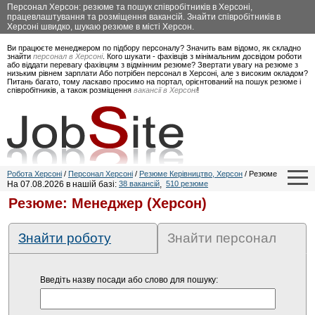
Персонал Херсон: резюме та пошук співробітників в Херсоні,
працевлаштування та розміщення вакансій. Знайти співробітників в
Херсоні швидко, шукаю резюме в місті Херсон.
Ви працюєте менеджером по підбору персоналу? Значить вам відомо, як складно
знайти
персонал в Херсоні
. Кого шукати - фахівців з мінімальним досвідом роботи
або віддати перевагу фахівцям з відмінним резюме? Звертати увагу на резюме з
низьким рівнем зарплати Або потрібен персонал в Херсоні, але з високим окладом?
Питань багато, тому ласкаво просимо на портал, орієнтований на пошук резюме і
співробітників, а також розміщення
вакансії в Херсоні
!
Робота Херсоні
/
Персонал Херсоні
/
Резюме Керівництво, Херсон
/ Резюме
На 07.08.2026 в нашій базі:
38 вакансій
,
510 резюме
Резюме: Менеджер (Херсон)
Знайти роботу
Знайти персонал
Введіть назву посади або слово для пошуку: