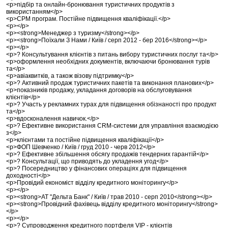
<p>підбір та онлайн-бронювання туристичних продуктів з
використанням</p>
<p>СРМ програм. Постійне підвищення кваліфікації.</p>
<p></p>
<p><strong>Менеджер з туризму</strong></p>
<p><strong>Поїхали З Нами / Київ / серп 2012 - бер 2016</strong></p>
<p></p>
<p>? Консультування клієнтів з питань вибору туристичних послуг та</p>
<p>оформлення необхідних документів, включаючи бронювання турів
та</p>
<p>авіаквитків, а також візову підтримку</p>
<p>? Активний продаж туристичних пакетів та виконання планових</p>
<p>показників продажу, укладання договорів на обслуговування
клієнтів</p>
<p>? Участь у рекламних турах для підвищення обізнаності про продукт
та</p>
<p>вдосконалення навичок.</p>
<p>? Ефективне використання CRM-системи для управління взаємодією
з</p>
<p>клієнтами та постійне підвищення кваліфікації</p>
<p>ФОП Шевченко / Київ / груд 2010 - черв 2012</p>
<p>? Ефективне збільшення обсягу продажів тендерних гарантій</p>
<p>? Консультації, що приводять до укладення угод</p>
<p>? Посередництво у фінансових операціях для підвищення
доходності</p>
<p>Провідий економіст відділу кредитного моніторингу</p>
<p></p>
<p><strong>АТ "Дельта Банк" / Київ / трав 2010 - серп 2010</strong></p>
<p><strong>Провідний фахівець відділу кредитного моніторингу</strong>
</p>
<p></p>
<p>? Супроводження кредитного портфеля VIP - клієнтів