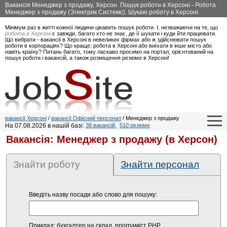
Вакансія Менеджер з продажу, Херсон. Пошук роботи в Херсоні - Робота
Менеджер з продажу (Электрик Системс). Шукаю роботу в Херсоні.
Мінімум раз в житті кожної людини цікавить пошук роботи. І, незважаючи на те, що
робота в Херсоні
є завжди, багато хто не знає, де її шукати і куди йти працювати.
Що вибрати - вакансії в Херсоні в невеликих фірмах або ж здійснювати пошук
роботи в корпораціях? Що краще: робота в Херсоні або виїхати в інше місто або
навіть країну? Питань багато, тому ласкаво просимо на портал, орієнтований на
пошук роботи і вакансій, а також розміщення резюме в Херсоні!
вакансії Херсоні
/
вакансії Офісний персонал
/ Менеджер з продажу
На 07.08.2026 в нашій базі:
38 вакансій
,
510 резюме
Вакансія: Менеджер з продажу (в Херсон)
Знайти роботу
Знайти персонал
Введіть назву посади або слово для пошуку:
Приклад: бухгалтер на склад, програміст PHP