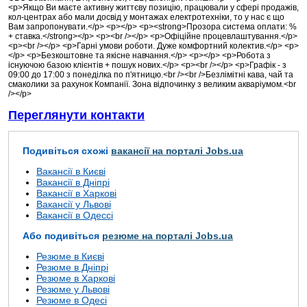
<p>Якщо Ви маєте активну життєву позицію, працювали у сфері продажів,
кол-центрах або мали досвід у монтажах електротехніки, то у нас є що
Вам запропонувати.</p> <p></p> <p><strong>Прозора система оплати: %
+ ставка.</strong></p> <p><br /></p> <p>Офіційне процевлаштування.</p>
<p><br /></p> <p>Гарні умови роботи. Дуже комфортний колектив.</p> <p>
</p> <p>Безкоштовне та якісне навчання.</p> <p></p> <p>Робота з
існуючою базою клієнтів + пошук нових.</p> <p><br /></p> <p>Графік - з
09:00 до 17:00 з понеділка по п'ятницю.<br /><br />Безлімітні кава, чай та
смаколики за рахунок Компанії. Зона відпочинку з великим акваріумом.<br
/></p>
Переглянути контакти
Подивіться схожі
вакансії на порталі Jobs.ua
Вакансії в Києві
Вакансії в Дніпрі
Вакансії в Харкові
Вакансії у Львові
Вакансії в Одессі
Або подивіться
резюме на порталі Jobs.ua
Резюме в Києві
Резюме в Дніпрі
Резюме в Харкові
Резюме у Львові
Резюме в Одесі