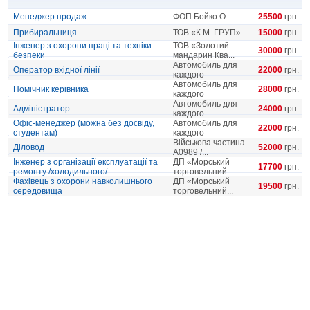
Менеджер продаж
ФОП Бойко О.
25500
грн.
Прибиральниця
ТОВ «К.М. ГРУП»
15000
грн.
Інженер з охорони праці та техніки
ТОВ «Золотий
30000
грн.
безпеки
мандарин Ква...
Автомобиль для
Оператор вхідної лінії
22000
грн.
каждого
Автомобиль для
Помічник керівника
28000
грн.
каждого
Автомобиль для
Адміністратор
24000
грн.
каждого
Офіс-менеджер (можна без досвіду,
Автомобиль для
22000
грн.
студентам)
каждого
Військова частина
Діловод
52000
грн.
А0989 /...
Інженер з організації експлуатації та
ДП «Морський
17700
грн.
ремонту /холодильного/...
торговельний...
Фахівець з охорони навколишнього
ДП «Морський
19500
грн.
середовища
торговельний...