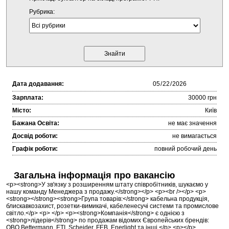
Рубрика:
Дата додавання:
Зарплата:
30000 грн
Місто:
Київ
Бажана Освіта:
не має значення
Досвід роботи:
не вимагається
Графік роботи:
повний робочий день
Загальна інформація про вакансію
<p><strong>У зв'язку з розширенням штату співробітників, шукаємо у
нашу команду Менеджера з продажу.</strong></p> <p><br /></p> <p>
<strong></strong><strong>Група товарів:</strong> кабельна продукція,
блискавкозахист, розетки-вимикачі, кабеленесучі системи та промислове
світло.</p> <p> </p> <p><strong>Компанія</strong> є однією з
<strong>лідерів</strong> по продажам відомих Європейських брендів:
OBO Bettermann, ETI, Scheider, FEB, Enerlight та інші.</p> <p></p>