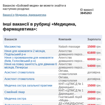
Вакансію «Бойовий медик» ви можете знайти в
наступних розділах:
ID вакансї:
3845263
Вакансії в
Медицина, фармацевтика
Інші вакансії в рубриці «Медицина,
фармацевтика»:
Вакансія
Компанія
Зарплата
Масажистка
Natash massage
15000
грн.
Няня для немовляти 2 місяців,
Агентство
61600
грн.
Подільський р-н
домашнего персо...
Няня з проживанням для немовляти
Агентство
60000
грн.
(Київ, Голосіївський р-н)
домашнего персо...
Няня на повну занятість для дівчинки 6
Агентство
54000
грн.
місяців, Печерськ
домашнего персо...
Октава,
Асистент стоматолога
договірна
стоматология
Октава,
Асистент стоматолога
договірна
стоматология
КНП «ЦПМСД № 1
Медична сестра загальної практики
15000
грн.
Дарницьког...
КНП «ЦПМСД № 1
Сімейний лікар
20000
грн.
Дарницьког...
Гнатівський ліцей
Медична сестра
16000
грн.
«Міцва-...
ДЗ «УМЦРДзОУНС