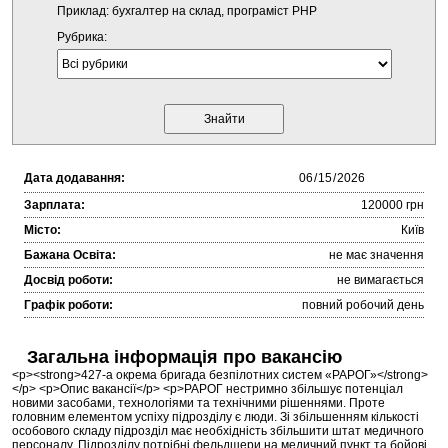
Приклад: бухгалтер на склад, програміст PHP
Рубрика:
Дата додавання:
Зарплата:
120000 грн
Місто:
Київ
Бажана Освіта:
не має значення
Досвід роботи:
не вимагається
Графік роботи:
повний робочий день
Загальна інформація про вакансію
<p><strong>427-а окрема бригада безпілотних систем «РАРОГ»</strong>
</p> <p>Опис вакансії</p> <p>РАРОГ нестримно збільшує потенціал
новими засобами, технологіями та технічними рішеннями. Проте
головним елементом успіху підрозділу є люди. Зі збільшенням кількості
особового складу підрозділ має необхідність збільшити штат медичного
персоналу. Підрозділу потрібні фельдшери на медичний пункт та бойові