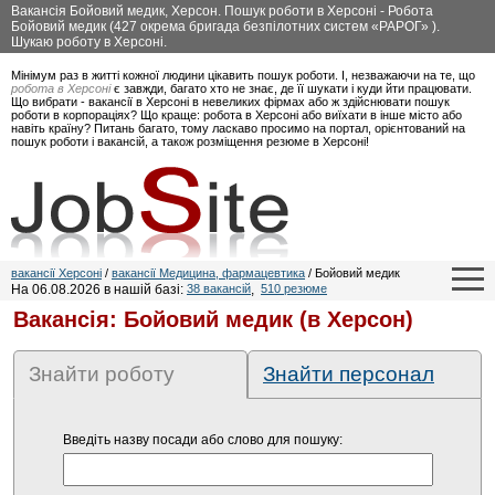
Вакансія Бойовий медик, Херсон. Пошук роботи в Херсоні - Робота
Бойовий медик (427 окрема бригада безпілотних систем «РАРОГ» ).
Шукаю роботу в Херсоні.
Мінімум раз в житті кожної людини цікавить пошук роботи. І, незважаючи на те, що
робота в Херсоні
є завжди, багато хто не знає, де її шукати і куди йти працювати.
Що вибрати - вакансії в Херсоні в невеликих фірмах або ж здійснювати пошук
роботи в корпораціях? Що краще: робота в Херсоні або виїхати в інше місто або
навіть країну? Питань багато, тому ласкаво просимо на портал, орієнтований на
пошук роботи і вакансій, а також розміщення резюме в Херсоні!
вакансії Херсоні
/
вакансії Медицина, фармацевтика
/ Бойовий медик
На 06.08.2026 в нашій базі:
38 вакансій
,
510 резюме
Вакансія: Бойовий медик (в Херсон)
Знайти роботу
Знайти персонал
Введіть назву посади або слово для пошуку: