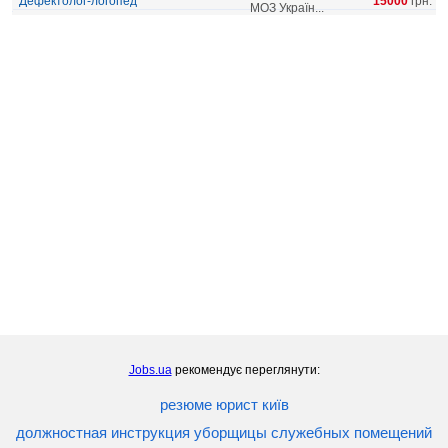
Дефектолог-логопед
15000
грн.
МОЗ Україн...
Jobs.ua
рекомендує переглянути:
резюме юрист київ
должностная инструкция уборщицы служебных помещений