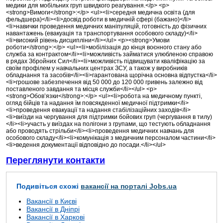
медики для мобільних груп швидкого реагування.</p> <p>
<strong>Вимоги</strong>:</p> <ul><li>середня медична освіта (для
фельдшера)</li><li>досвід роботи в медичній сфері (бажано)</li>
<li>навички проведення медичних маніпуляцій, готовність до фізичних
навантажень (евакуація та транспортування особового складу)</li>
<li>високий рівень дисципліни</li></ul> <p><strong>Умови
роботи</strong>:</p> <ul><li>мобілізація до кінця воєнного стану або
служба за контрактом</li><li>можливість займатися улюбленою справою
в рядах Збройних Сил</li><li>можливість підвищувати кваліфікацію за
своїм профілем у навчальних центрах ЗСУ, а також у виробників
обладнання та засобів</li><li>гарантована щорічна основна відпустка</li>
<li>грошове забезпечення від 50 000 до 120 000 гривень залежно від
поставленого завдання та місця служби</li></ul> <p>
<strong>Обов’язки</strong>:</p> <ul><li>робота на медичному пункті,
огляд бійців та надання їм повсякденної медичної підтримки</li>
<li>проведення евакуації та надання стабілізаційних заходів</li>
<li>виїзди на чергування для підтримки бойових груп (чергування в тилу)
</li><li>участь у виїздах на полігони з групами, що тестують обладнання
або проводять стрільби</li><li>проведення медичних навчань для
особового складу</li><li>комунікація з медичним персоналом частини</li>
<li>ведення документації відповідно до посади.</li></ul>
Переглянути контакти
Подивіться схожі
вакансії на порталі Jobs.ua
Вакансії в Києві
Вакансії в Дніпрі
Вакансії в Харкові