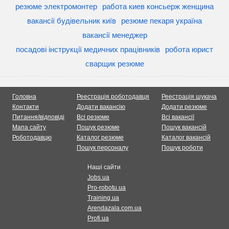
резюме электромонтер
работа киев консьерж женщина
вакансії будівельник київ
резюме пекаря україна
вакансії менеджер
посадові інструкції медичних працівників
робота юрист
сварщик резюме
Головна
Реестрація роботодавця
Реестрація шукача
Контакти
Додати вакансію
Додати резюме
Питання/відповіді
Всі резюме
Всі вакансії
Мапа сайту
Пошук резюме
Пошук вакансій
Роботодавцю
Каталог резюме
Каталог вакансій
Пошук персоналу
Пошук роботи
Наші сайти
Jobs.ua
Pro-robotu.ua
Training.ua
Arendazala.com.ua
Profi.ua