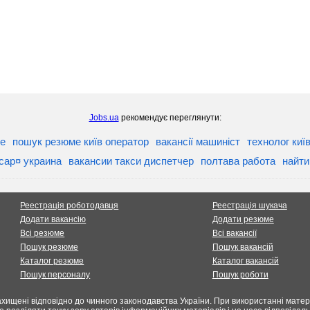
Jobs.ua
рекомендує переглянути:
ве
пошук резюме київ оператор
вакансії машиніст
технолог киї
сар¤ украина
вакансии такси диспетчер
полтава работа
найти
Реестрація роботодавця
Реестрація шукача
Додати вакансію
Додати резюме
Всі резюме
Всі вакансії
Пошук резюме
Пошук вакансій
Каталог резюме
Каталог вакансій
Пошук персоналу
Пошук роботи
хищені відповідно до чинного законодавства України. При використанні матері