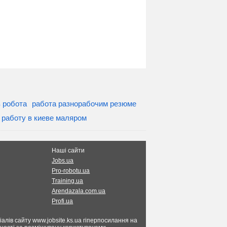
в робота
работа разнорабочим резюме
 работу в киеве маляром
Наші сайти
Jobs.ua
Pro-robotu.ua
Training.ua
Arendazala.com.ua
Profi.ua
алів сайту www.jobsite.ks.ua гіперпосилання на