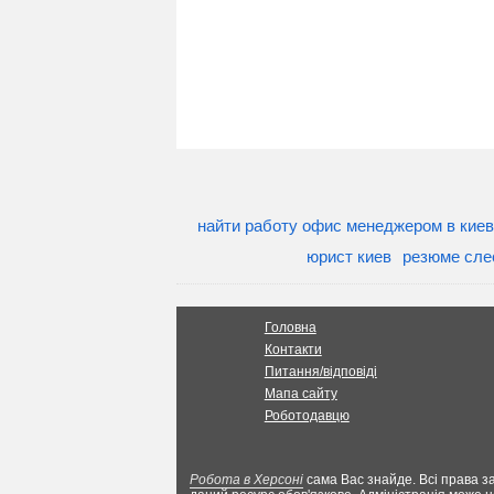
найти работу офис менеджером в кие
юрист киев
резюме сле
Головна
Контакти
Питання/відповіді
Мапа сайту
Роботодавцю
Робота в Херсоні
сама Вас знайде. Всі права за