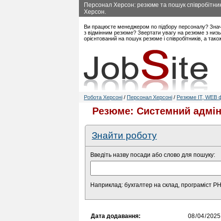
Персонал Херсон: резюме та пошук співробітникі
Херсон.
Ви працюєте менеджером по підбору персоналу? Знач
з відмінним резюме? Звертати увагу на резюме з низь
орієнтований на пошук резюме і співробітників, а так
Робота Херсоні
/
Персонал Херсоні
/
Резюме IT, WEB ф
Резюме: Системний адмін
Знайти роботу
Введіть назву посади або слово для пошуку:
Наприклад: бухгалтер на склад, програміст P
Дата додавання: