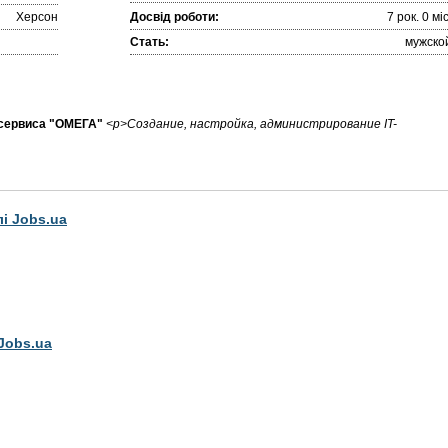
Херсон
Досвід роботи:
7 рок. 0 міc
Стать:
мужско
сервиса "ОМЕГА"
<p>Создание, настройка, администрирование IT-
лі Jobs.ua
Jobs.ua