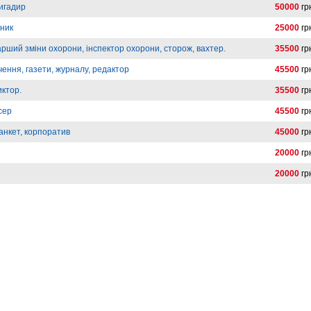
ригадир
50000
гр
вник
25000
гр
арший зміни охорони, інспектор охорони, сторож, вахтер.
35500
гр
ення, газети, журналу, редактор
45500
гр
иктор.
35500
гр
сер
45500
гр
анкет, корпоратив
45000
гр
20000
гр
20000
гр