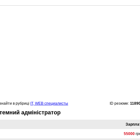
знайти в рубриці
IT, WEB специалисты
ID резюме:
1189
темний адміністратор
Зарпла
55000
гр