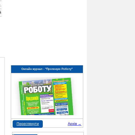
.
й
Онлайн журнал - "Пропоную Роботу"
Переглянути
Архів →