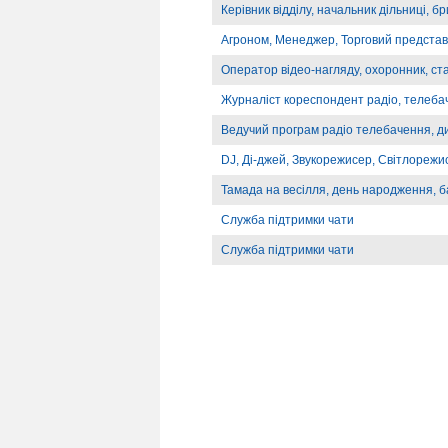
Керівник відділу, начальник дільниці, б
Агроном, Менеджер, Торговий предста
Оператор відео-нагляду, охоронник, ст
Журналіст кореспондент радіо, телебач
Ведучий програм радіо телебачення, д
DJ, Ді-джей, Звукорежисер, Світлорежи
Тамада на весілля, день народження, б
Служба підтримки чати
Служба підтримки чати