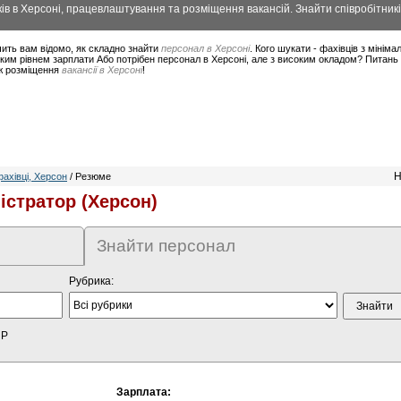
в в Херсоні, працевлаштування та розміщення вакансій. Знайти співробітникі
ить вам відомо, як складно знайти
персонал в Херсоні
. Кого шукати - фахівців з міні
ким рівнем зарплати Або потрібен персонал в Херсоні, але з високим окладом? Питань 
ож розміщення
вакансії в Херсоні
!
Н
ахівці, Херсон
/ Резюме
істратор (Херсон)
Знайти персонал
Рубрика:
HP
Зарплата: