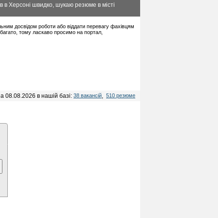
в в Херсоні швидко, шукаю резюме в місті
мальним досвідом роботи або віддати перевагу фахівцям
багато, тому ласкаво просимо на портал,
а 08.08.2026 в нашій базі:
38 вакансій
,
510 резюме